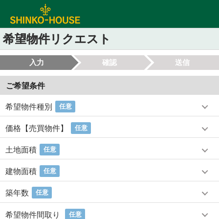
希望物件リクエスト
入力
確認
送信
ご希望条件
希望物件種別
任意
価格【売買物件】
任意
土地面積
任意
建物面積
任意
築年数
任意
希望物件間取り
任意