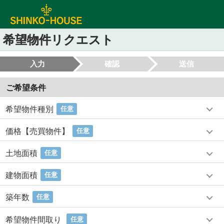
希望物件リクエスト
入力
確認
送信
ご希望条件
希望物件種別
任意
価格【売買物件】
任意
土地面積
任意
建物面積
任意
築年数
任意
希望物件間取り
任意