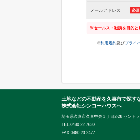
メールアドレス
必須
※セールス・勧誘を目的と
※
利用規約
及び
プライ
土地などの不動産を久喜市で探す
株式会社シンコーハウスへ
埼玉県久喜市久喜中央１丁目2-28 セント
TEL:0480-22-7630
FAX:0480-23-2477