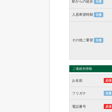
駅からの徒歩
任意
入居希望時期
任意
その他ご要望
任意
ご連絡先情報
お名前
必須
フリガナ
任意
電話番号
必須