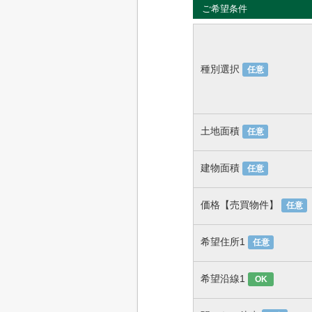
ご希望条件
種別選択
任意
土地面積
任意
建物面積
任意
価格【売買物件】
任意
希望住所1
任意
希望沿線1
OK