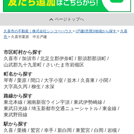
ページトップへ
久喜市の不動産｜株式会社シンコーハウス
>
(戸建(売買))地域から探す
>
久喜
市
>
久喜市栗原 中古戸建
市区町村から探す
久喜市
/
加須市
/
北足立郡伊奈町
/
那須郡那須町
/
山武郡九十九里町
/
さいたま市岩槻区
町名から探す
琴寄
/
栗原
/
間口
/
大字小室
/
並木
/
久喜東
/
小関
/
大字高久丙
/
柳生
/
水深
路線から探す
東北本線
/
湘南新宿ライン宇須
/
東武伊勢崎線
/
東武日光線
/
埼玉新都市交通ニューシャトル
/
東金線
/
東武野田線
駅から探す
久喜
/
栗橋
/
鷲宮
/
幸手
/
新白岡
/
東鷲宮
/
白岡
/
岩槻
/