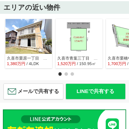
エリアの近い物件
久喜市栗原一丁目 中古戸建
久喜市青葉三丁目 土地
1,380
万
円
/ 4LDK
1,520
万
円
/ 150.95㎡
1,700
万
円
メールで共有する
LINEで共有する