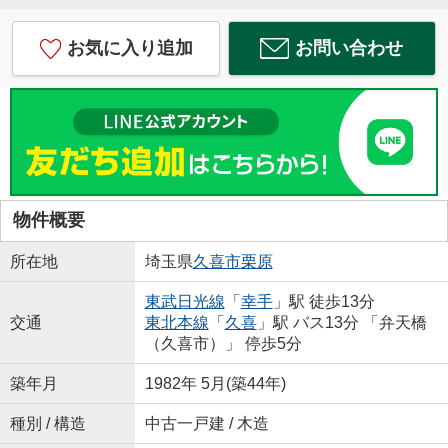
お気に入り追加
お問い合わせ
物件概要
所在地
埼玉県
久喜市
栗原
東武日光線
「
幸手
」駅 徒歩13分
交通
東北本線
「
久喜
」駅 バス13分 「弁天橋
（久喜市）」 停歩5分
築年月
1982年 5月(築44年)
種別 / 構造
中古一戸建 / 木造