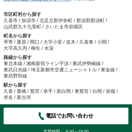
市区町村から探す
久喜市
/
加須市
/
北足立郡伊奈町
/
那須郡那須町
/
山武郡九十九里町
/
さいたま市岩槻区
町名から探す
琴寄
/
栗原
/
間口
/
大字小室
/
並木
/
久喜東
/
小関
/
大字高久丙
/
柳生
/
水深
路線から探す
東北本線
/
湘南新宿ライン宇須
/
東武伊勢崎線
/
東武日光線
/
埼玉新都市交通ニューシャトル
/
東金線
/
東武野田線
駅から探す
久喜
/
栗橋
/
鷲宮
/
幸手
/
新白岡
/
東鷲宮
/
白岡
/
岩槻
/
求名
/
新古河
電話でお問い合わせ
営業時間：
9:30～18:00