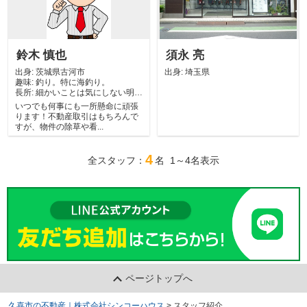
鈴木 慎也
須永 亮
出身:
茨城県古河市
出身:
埼玉県
趣味:
釣り。特に海釣り。
長所:
細かいことは気にしない明る
い性格です
いつでも何事にも一所懸命に頑張
ります！不動産取引はもちろんで
すが、物件の除草や看...
4
全スタッフ：
名 1～4名表示
ページトップへ
久喜市の不動産｜株式会社シンコーハウス
>
スタッフ紹介