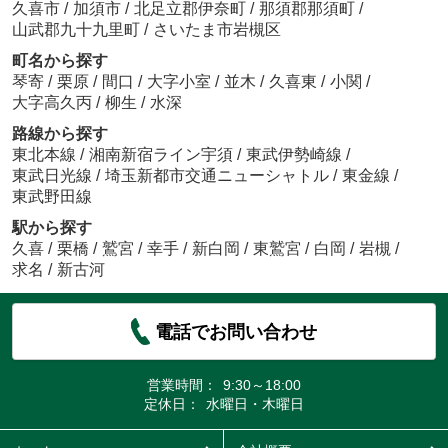
久喜市
/
加須市
/
北足立郡伊奈町
/
那須郡那須町
/
山武郡九十九里町
/
さいたま市岩槻区
町名から探す
琴寄
/
栗原
/
間口
/
大字小室
/
並木
/
久喜東
/
小関
/
大字高久丙
/
柳生
/
水深
路線から探す
東北本線
/
湘南新宿ライン宇須
/
東武伊勢崎線
/
東武日光線
/
埼玉新都市交通ニューシャトル
/
東金線
/
東武野田線
駅から探す
久喜
/
栗橋
/
鷲宮
/
幸手
/
新白岡
/
東鷲宮
/
白岡
/
岩槻
/
求名
/
新古河
電話でお問い合わせ
営業時間：
9:30～18:00
定休日：
水曜日・木曜日