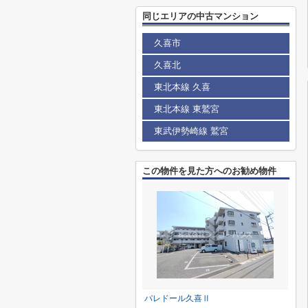
同じエリアの中古マンション
久喜市
久喜北
東北本線 久喜
東北本線 東鷲宮
東武伊勢崎線 鷲宮
この物件を見た方へのお勧め物件
パレドール久喜Ⅱ