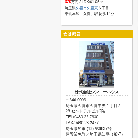
370
万円 3LDK/61.05㎡
埼玉県
久喜市
久喜東
６丁目
東北本線「久喜」駅 徒歩14分
株式会社シンコーハウス
〒346-0003
埼玉県久喜市久喜中央１丁目2-
28 セントラルビル2階
TEL/0480-22-7630
FAX/0480-23-2477
埼玉県知事 (13) 第6837号
建設業免許／埼玉県知事（般-7）