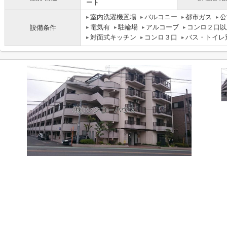
ート
室内洗濯機置場
バルコニー
都市ガス
公
電気有
駐輪場
アルコーブ
コンロ２口以
設備条件
対面式キッチン
コンロ３口
バス・トイレ