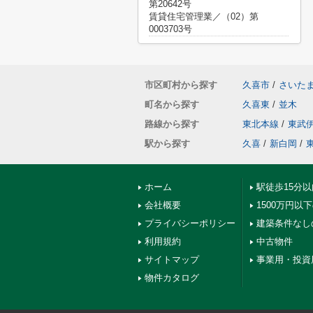
第20642号
賃貸住宅管理業／（02）第
0003703号
市区町村から探す
久喜市
/
さいた
町名から探す
久喜東
/
並木
路線から探す
東北本線
/
東武
駅から探す
久喜
/
新白岡
/
ホーム
駅徒歩15分
会社概要
1500万円以
プライバシーポリシー
建築条件なし
利用規約
中古物件
サイトマップ
事業用・投資
物件カタログ