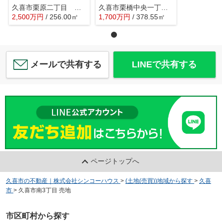
久喜市栗原二丁目 土地
久喜市栗橋中央一丁目 土地
2,500
万
円
/ 256.00㎡
1,700
万
円
/ 378.55㎡
メールで共有する
LINEで共有する
ページトップへ
久喜市の不動産｜株式会社シンコーハウス
>
(土地(売買))地域から探す
>
久喜
市
>
久喜市南3丁目 売地
市区町村から探す