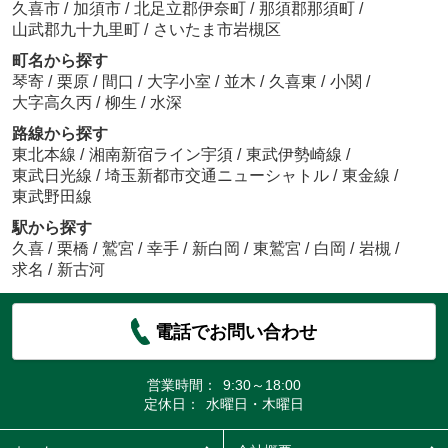
久喜市
/
加須市
/
北足立郡伊奈町
/
那須郡那須町
/
山武郡九十九里町
/
さいたま市岩槻区
町名から探す
琴寄
/
栗原
/
間口
/
大字小室
/
並木
/
久喜東
/
小関
/
大字高久丙
/
柳生
/
水深
路線から探す
東北本線
/
湘南新宿ライン宇須
/
東武伊勢崎線
/
東武日光線
/
埼玉新都市交通ニューシャトル
/
東金線
/
東武野田線
駅から探す
久喜
/
栗橋
/
鷲宮
/
幸手
/
新白岡
/
東鷲宮
/
白岡
/
岩槻
/
求名
/
新古河
電話でお問い合わせ
営業時間：
9:30～18:00
定休日：
水曜日・木曜日