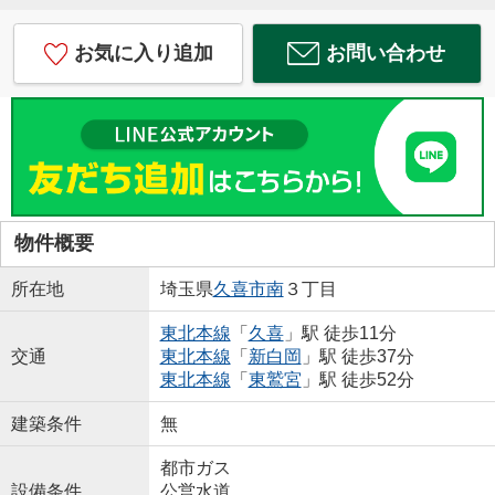
お気に入り追加
お問い合わせ
物件概要
所在地
埼玉県
久喜市
南
３丁目
東北本線
「
久喜
」駅 徒歩11分
交通
東北本線
「
新白岡
」駅 徒歩37分
東北本線
「
東鷲宮
」駅 徒歩52分
建築条件
無
都市ガス
設備条件
公営水道