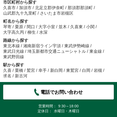
市区町村から探す
久喜市
/
加須市
/
北足立郡伊奈町
/
那須郡那須町
/
山武郡九十九里町
/
さいたま市岩槻区
町名から探す
琴寄
/
栗原
/
間口
/
大字小室
/
並木
/
久喜東
/
小関
/
大字高久丙
/
柳生
/
水深
路線から探す
東北本線
/
湘南新宿ライン宇須
/
東武伊勢崎線
/
東武日光線
/
埼玉新都市交通ニューシャトル
/
東金線
/
東武野田線
駅から探す
久喜
/
栗橋
/
鷲宮
/
幸手
/
新白岡
/
東鷲宮
/
白岡
/
岩槻
/
求名
/
新古河
電話でお問い合わせ
営業時間：
9:30～18:00
定休日：
水曜日・木曜日