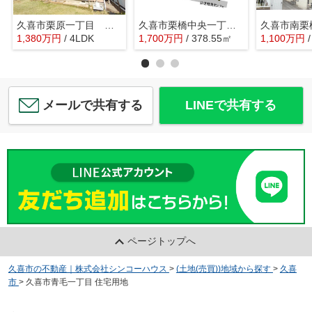
久喜市栗原一丁目 中古戸建
久喜市栗橋中央一丁目 土地
1,380
万
円
/ 4LDK
1,700
万
円
/ 378.55㎡
1,100
万
円
メールで共有する
LINEで共有する
ページトップへ
久喜市の不動産｜株式会社シンコーハウス
>
(土地(売買))地域から探す
>
久喜
市
>
久喜市青毛一丁目 住宅用地