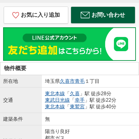
お気に入り追加
お問い合わせ
物件概要
所在地
埼玉県
久喜市
青毛
１丁目
東北本線
「
久喜
」駅 徒歩28分
交通
東武日光線
「
幸手
」駅 徒歩22分
東北本線
「
東鷲宮
」駅 徒歩40分
建築条件
無
陽当り良好
都市ガス