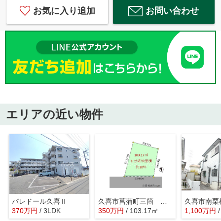
お気に入り追加
お問い合わせ
エリアの近い物件
パレドール久喜Ⅱ
久喜市菖蒲町三箇 土地
370
万
円
/ 3LDK
350
万
円
/ 103.17㎡
1,100
万
円