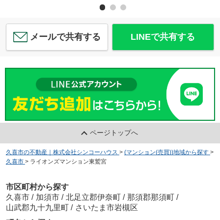
メールで共有する
LINEで共有する
ページトップへ
久喜市の不動産｜株式会社シンコーハウス
>
(マンション(売買))地域から探す
>
久喜市
>
ライオンズマンション東鷲宮
市区町村から探す
久喜市
/
加須市
/
北足立郡伊奈町
/
那須郡那須町
/
山武郡九十九里町
/
さいたま市岩槻区