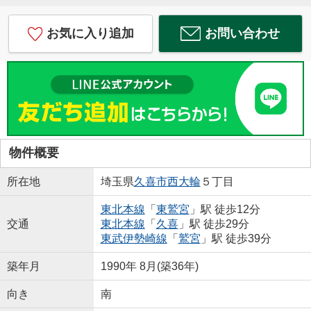
お気に入り追加
お問い合わせ
物件概要
所在地
埼玉県
久喜市
西大輪
５丁目
東北本線
「
東鷲宮
」駅 徒歩12分
交通
東北本線
「
久喜
」駅 徒歩29分
東武伊勢崎線
「
鷲宮
」駅 徒歩39分
築年月
1990年 8月(築36年)
向き
南