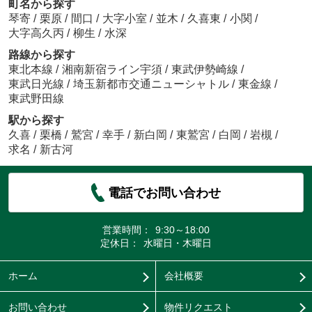
町名から探す
琴寄
/
栗原
/
間口
/
大字小室
/
並木
/
久喜東
/
小関
/
大字高久丙
/
柳生
/
水深
路線から探す
東北本線
/
湘南新宿ライン宇須
/
東武伊勢崎線
/
東武日光線
/
埼玉新都市交通ニューシャトル
/
東金線
/
東武野田線
駅から探す
久喜
/
栗橋
/
鷲宮
/
幸手
/
新白岡
/
東鷲宮
/
白岡
/
岩槻
/
求名
/
新古河
電話でお問い合わせ
営業時間：
9:30～18:00
定休日：
水曜日・木曜日
ホーム
会社概要
お問い合わせ
物件リクエスト