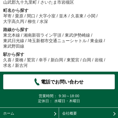
山武郡九十九里町
/
さいたま市岩槻区
町名から探す
琴寄
/
栗原
/
間口
/
大字小室
/
並木
/
久喜東
/
小関
/
大字高久丙
/
柳生
/
水深
路線から探す
東北本線
/
湘南新宿ライン宇須
/
東武伊勢崎線
/
東武日光線
/
埼玉新都市交通ニューシャトル
/
東金線
/
東武野田線
駅から探す
久喜
/
栗橋
/
鷲宮
/
幸手
/
新白岡
/
東鷲宮
/
白岡
/
岩槻
/
求名
/
新古河
電話でお問い合わせ
営業時間：
9:30～18:00
定休日：
水曜日・木曜日
ホーム
会社概要