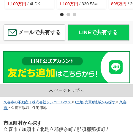
1,100
万
円
/ 4LDK
1,100
万
円
/ 330.58㎡
898
万
円
/ 
メールで共有する
LINEで共有する
ページトップへ
久喜市の不動産｜株式会社シンコーハウス
>
(土地(売買))地域から探す
>
久喜
市
>
久喜市除堀 住宅用地
市区町村から探す
久喜市
/
加須市
/
北足立郡伊奈町
/
那須郡那須町
/