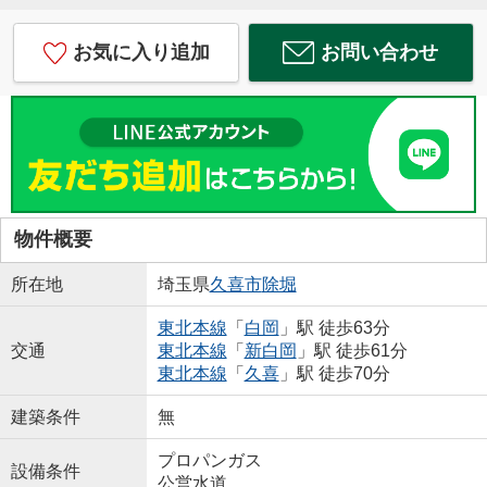
お気に入り追加
お問い合わせ
物件概要
所在地
埼玉県
久喜市
除堀
東北本線
「
白岡
」駅 徒歩63分
交通
東北本線
「
新白岡
」駅 徒歩61分
東北本線
「
久喜
」駅 徒歩70分
建築条件
無
プロパンガス
設備条件
公営水道