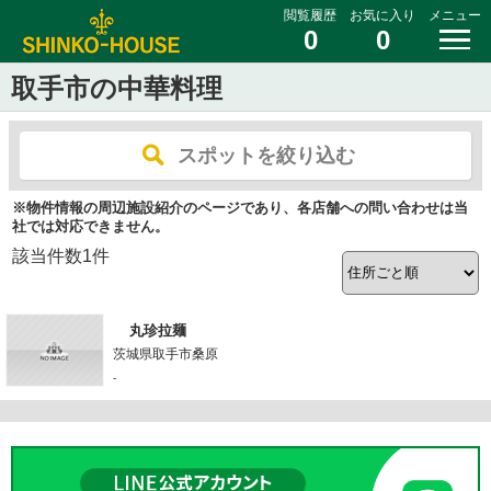
閲覧履歴
お気に入り
メニュー
0
0
取手市の中華料理
スポットを絞り込む
※物件情報の周辺施設紹介のページであり、各店舗への問い合わせは当
社では対応できません。
該当件数
1
件
丸珍拉麺
茨城県取手市桑原
-