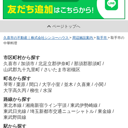
ページトップへ
久喜市の不動産｜株式会社シンコーハウス
>
周辺施設案内
>
取手市
>
取手市の
中華料理
市区町村から探す
久喜市
/
加須市
/
北足立郡伊奈町
/
那須郡那須町
/
山武郡九十九里町
/
さいたま市岩槻区
町名から探す
琴寄
/
栗原
/
間口
/
大字小室
/
並木
/
久喜東
/
小関
/
大字高久丙
/
柳生
/
水深
路線から探す
東北本線
/
湘南新宿ライン宇須
/
東武伊勢崎線
/
東武日光線
/
埼玉新都市交通ニューシャトル
/
東金線
/
東武野田線
駅から探す