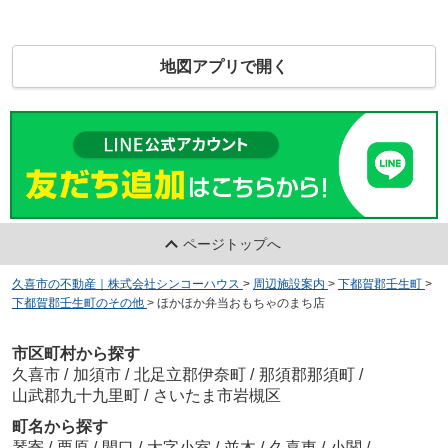
地図アプリで開く
ページトップへ
久喜市の不動産｜株式会社シンコーハウス
>
周辺施設案内
>
下都賀郡壬生町
>
下都賀郡壬生町のその他
>
ほかほか弁当おもちゃのまち店
市区町村から探す
久喜市
/
加須市
/
北足立郡伊奈町
/
那須郡那須町
/
山武郡九十九里町
/
さいたま市岩槻区
町名から探す
琴寄
/
栗原
/
間口
/
大字小室
/
並木
/
久喜東
/
小関
/