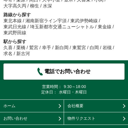
大字高久丙
/
柳生
/
水深
路線から探す
東北本線
/
湘南新宿ライン宇須
/
東武伊勢崎線
/
東武日光線
/
埼玉新都市交通ニューシャトル
/
東金線
/
東武野田線
駅から探す
久喜
/
栗橋
/
鷲宮
/
幸手
/
新白岡
/
東鷲宮
/
白岡
/
岩槻
/
求名
/
新古河
電話でお問い合わせ
営業時間：
9:30～18:00
定休日：
水曜日・木曜日
ホーム
会社概要
お問い合わせ
物件リクエスト