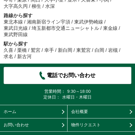
大字高久丙
/
柳生
/
水深
路線から探す
東北本線
/
湘南新宿ライン宇須
/
東武伊勢崎線
/
東武日光線
/
埼玉新都市交通ニューシャトル
/
東金線
/
東武野田線
駅から探す
久喜
/
栗橋
/
鷲宮
/
幸手
/
新白岡
/
東鷲宮
/
白岡
/
岩槻
/
求名
/
新古河
電話でお問い合わせ
営業時間：
9:30～18:00
定休日：
水曜日・木曜日
ホーム
会社概要
お問い合わせ
物件リクエスト