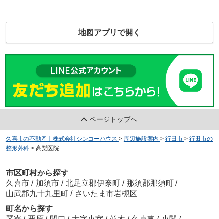
地図アプリで開く
ページトップへ
久喜市の不動産｜株式会社シンコーハウス
>
周辺施設案内
>
行田市
>
行田市の
整形外科
>
高梨医院
市区町村から探す
久喜市
/
加須市
/
北足立郡伊奈町
/
那須郡那須町
/
山武郡九十九里町
/
さいたま市岩槻区
町名から探す
琴寄
/
栗原
/
間口
/
大字小室
/
並木
/
久喜東
/
小関
/