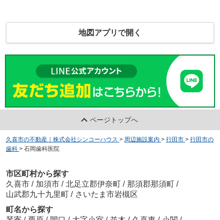
地図アプリで開く
ページトップへ
久喜市の不動産｜株式会社シンコーハウス
>
周辺施設案内
>
行田市
>
行田市の
歯科
>
石岡歯科医院
市区町村から探す
久喜市
/
加須市
/
北足立郡伊奈町
/
那須郡那須町
/
山武郡九十九里町
/
さいたま市岩槻区
町名から探す
琴寄
/
栗原
/
間口
/
大字小室
/
並木
/
久喜東
/
小関
/