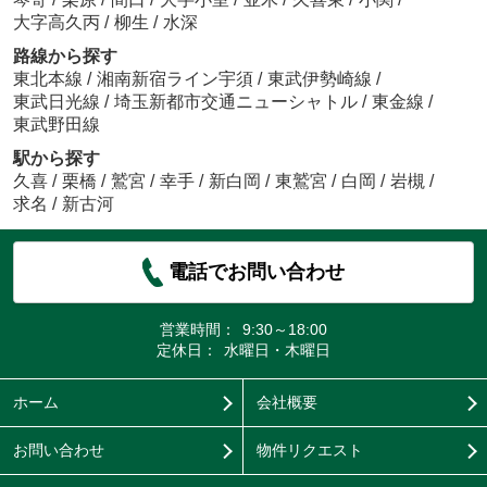
大字高久丙
/
柳生
/
水深
路線から探す
東北本線
/
湘南新宿ライン宇須
/
東武伊勢崎線
/
東武日光線
/
埼玉新都市交通ニューシャトル
/
東金線
/
東武野田線
駅から探す
久喜
/
栗橋
/
鷲宮
/
幸手
/
新白岡
/
東鷲宮
/
白岡
/
岩槻
/
求名
/
新古河
電話でお問い合わせ
営業時間：
9:30～18:00
定休日：
水曜日・木曜日
ホーム
会社概要
お問い合わせ
物件リクエスト