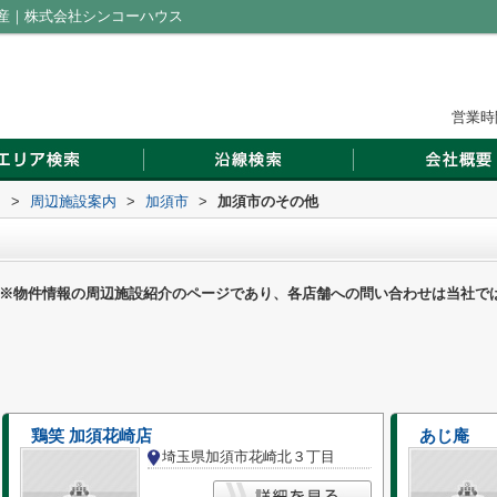
産｜株式会社シンコーハウス
営業時間
ス
>
周辺施設案内
>
加須市
>
加須市のその他
※物件情報の周辺施設紹介のページであり、各店舗への問い合わせは当社で
鶏笑 加須花崎店
あじ庵
埼玉県加須市花崎北３丁目