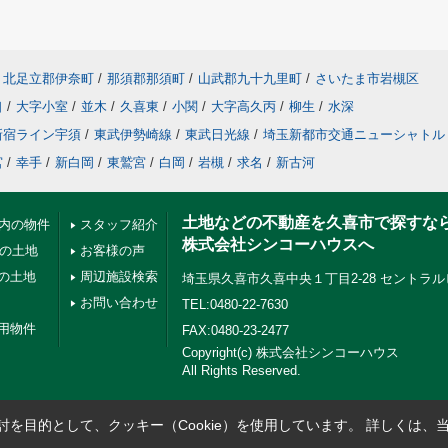
北足立郡伊奈町
/
那須郡那須町
/
山武郡九十九里町
/
さいたま市岩槻区
口
/
大字小室
/
並木
/
久喜東
/
小関
/
大字高久丙
/
柳生
/
水深
新宿ライン宇須
/
東武伊勢崎線
/
東武日光線
/
埼玉新都市交通ニューシャトル
宮
/
幸手
/
新白岡
/
東鷲宮
/
白岡
/
岩槻
/
求名
/
新古河
土地などの不動産を久喜市で探すな
以内の物件
スタッフ紹介
株式会社シンコーハウスへ
下の土地
お客様の声
の土地
周辺施設検索
埼玉県久喜市久喜中央１丁目2-28 セントラル
お問い合わせ
TEL:0480-22-7630
用物件
FAX:0480-23-2477
Copyright(c) 株式会社シンコーハウス
All Rights Reserved.
を目的として、クッキー（Cookie）を使用しています。
詳しくは、