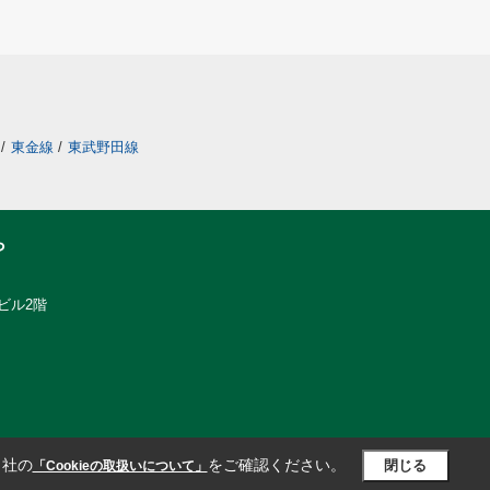
/
東金線
/
東武野田線
ら
ビル2階
当社の
をご確認ください。
閉じる
「Cookieの取扱いについて」