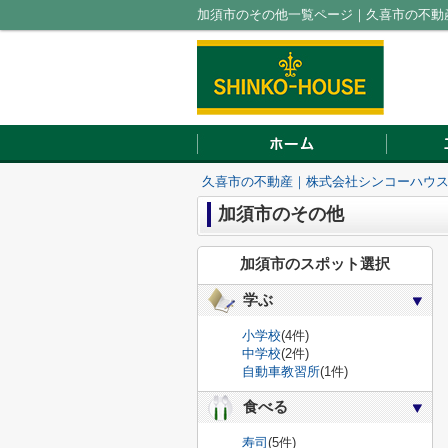
加須市のその他一覧ページ｜久喜市の不動
久喜市の不動産｜株式会社シンコーハウ
加須市のその他
加須市のスポット選択
学ぶ
小学校
(4件)
中学校
(2件)
自動車教習所
(1件)
食べる
寿司
(5件)