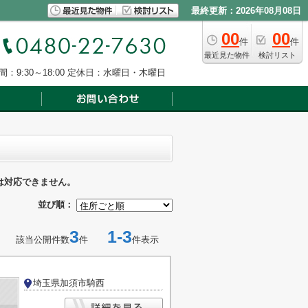
最終更新：2026年08月08日
00
00
件
件
最近見た物件
検討リスト
：9:30～18:00
定休日：水曜日・木曜日
は対応できません。
並び順：
3
1-3
該当公開件数
件
件表示
埼玉県加須市騎西