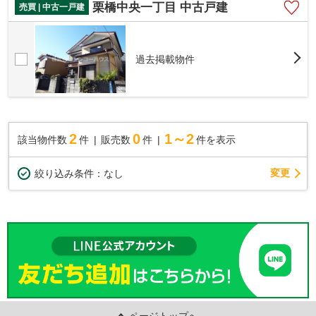
栗橋中央一丁目 中古戸建
売買 | 中古一戸建
過去掲載物件
2
0
1～2
該当物件数
件
販売数
件
件を表示
変更
絞り込み条件：
なし
ページトップへ