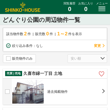
閲覧履歴
お気に入り
メニュー
0
0
どんぐり公園の周辺物件一覧
2
0
1～2
該当物件数
件
販売数
件
件を表示
変更
絞り込み条件：
なし
販売物件のみ
久喜市緑一丁目 土地
売買 | 売地
過去掲載物件