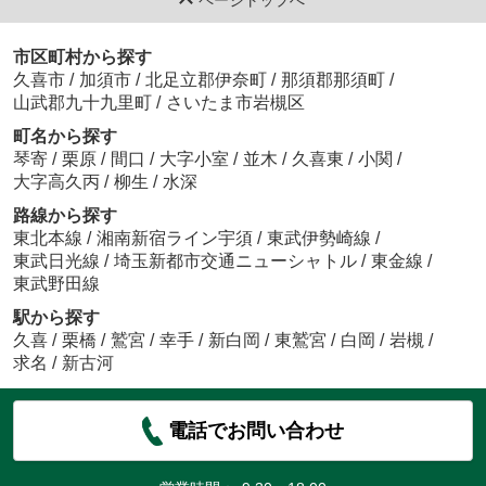
市区町村から探す
久喜市
/
加須市
/
北足立郡伊奈町
/
那須郡那須町
/
山武郡九十九里町
/
さいたま市岩槻区
町名から探す
琴寄
/
栗原
/
間口
/
大字小室
/
並木
/
久喜東
/
小関
/
大字高久丙
/
柳生
/
水深
路線から探す
東北本線
/
湘南新宿ライン宇須
/
東武伊勢崎線
/
東武日光線
/
埼玉新都市交通ニューシャトル
/
東金線
/
東武野田線
駅から探す
久喜
/
栗橋
/
鷲宮
/
幸手
/
新白岡
/
東鷲宮
/
白岡
/
岩槻
/
求名
/
新古河
電話でお問い合わせ