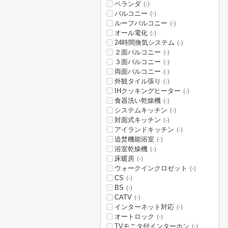
ベランダ
(-)
バルコニー
(-)
ルーフバルコニー
(-)
オール電化
(-)
24時間換気システム
(-)
２面バルコニー
(-)
３面バルコニー
(-)
両面バルコニー
(-)
外観タイル張り
(-)
IHクッキングヒーター
(-)
食器洗い乾燥機
(-)
システムキッチン
(-)
対面式キッチン
(-)
アイランドキッチン
(-)
追焚機能浴室
(-)
浴室乾燥機
(-)
床暖房
(-)
ウォークインクロゼット
(-)
CS
(-)
BS
(-)
CATV
(-)
インターネット対応
(-)
オートロック
(-)
TVモニタ付インターホン
(-)