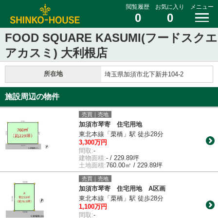
閲覧履歴
お気に入り
メニュー
0
0
FOOD SQUARE KASUMI(フードスクエ
アカスミ) 大利根店
所在地
埼玉県加須市北下新井104-2
施設周辺の物件
売買｜売地
加須市琴寄 住宅用地
東北本線「栗橋」駅 徒歩28分
3,300万円
間取:
-
建物面積:
- / 229.89坪
土地面積:
760.00㎡ / 229.89坪
売買｜売地
加須市琴寄 住宅用地 A区画
東北本線「栗橋」駅 徒歩28分
1,100万円
間取:
-