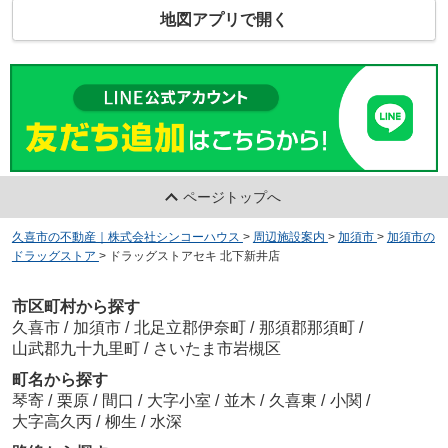
地図アプリで開く
ページトップへ
久喜市の不動産｜株式会社シンコーハウス
>
周辺施設案内
>
加須市
>
加須市の
ドラッグストア
>
ドラッグストアセキ 北下新井店
市区町村から探す
久喜市
/
加須市
/
北足立郡伊奈町
/
那須郡那須町
/
山武郡九十九里町
/
さいたま市岩槻区
町名から探す
琴寄
/
栗原
/
間口
/
大字小室
/
並木
/
久喜東
/
小関
/
大字高久丙
/
柳生
/
水深