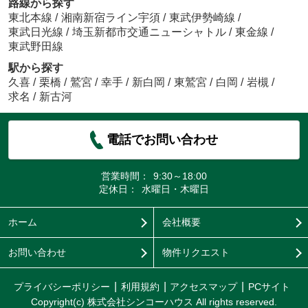
路線から探す
東北本線
/
湘南新宿ライン宇須
/
東武伊勢崎線
/
東武日光線
/
埼玉新都市交通ニューシャトル
/
東金線
/
東武野田線
駅から探す
久喜
/
栗橋
/
鷲宮
/
幸手
/
新白岡
/
東鷲宮
/
白岡
/
岩槻
/
求名
/
新古河
電話でお問い合わせ
営業時間：
9:30～18:00
定休日：
水曜日・木曜日
ホーム
会社概要
お問い合わせ
物件リクエスト
プライバシーポリシー
利用規約
アクセスマップ
PCサイト
Copyright(c) 株式会社シンコーハウス All rights reserved.