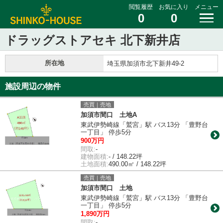
閲覧履歴
お気に入り
メニュー
0
0
ドラッグストアセキ 北下新井店
所在地
埼玉県加須市北下新井49-2
施設周辺の物件
売買｜売地
加須市間口 土地A
東武伊勢崎線「鷲宮」駅 バス13分 「豊野台
一丁目」 停歩5分
900万円
間取:
-
建物面積:
- / 148.22坪
土地面積:
490.00㎡ / 148.22坪
売買｜売地
加須市間口 土地
東武伊勢崎線「鷲宮」駅 バス13分 「豊野台
一丁目」 停歩5分
1,890万円
間取:
-