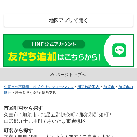
地図アプリで開く
ページトップへ
久喜市の不動産｜株式会社シンコーハウス
>
周辺施設案内
>
加須市
>
加須市の
銀行
>
埼玉りそな銀行 騎西支店
市区町村から探す
久喜市
/
加須市
/
北足立郡伊奈町
/
那須郡那須町
/
山武郡九十九里町
/
さいたま市岩槻区
町名から探す
琴寄
/
栗原
/
間口
/
大字小室
/
並木
/
久喜東
/
小関
/