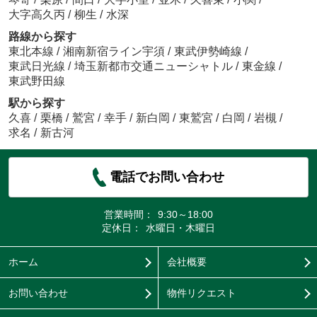
大字高久丙
/
柳生
/
水深
路線から探す
東北本線
/
湘南新宿ライン宇須
/
東武伊勢崎線
/
東武日光線
/
埼玉新都市交通ニューシャトル
/
東金線
/
東武野田線
駅から探す
久喜
/
栗橋
/
鷲宮
/
幸手
/
新白岡
/
東鷲宮
/
白岡
/
岩槻
/
求名
/
新古河
電話でお問い合わせ
営業時間：
9:30～18:00
定休日：
水曜日・木曜日
ホーム
会社概要
お問い合わせ
物件リクエスト