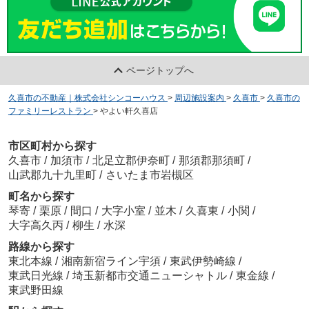
ページトップへ
久喜市の不動産｜株式会社シンコーハウス
>
周辺施設案内
>
久喜市
>
久喜市の
ファミリーレストラン
>
やよい軒久喜店
市区町村から探す
久喜市
/
加須市
/
北足立郡伊奈町
/
那須郡那須町
/
山武郡九十九里町
/
さいたま市岩槻区
町名から探す
琴寄
/
栗原
/
間口
/
大字小室
/
並木
/
久喜東
/
小関
/
大字高久丙
/
柳生
/
水深
路線から探す
東北本線
/
湘南新宿ライン宇須
/
東武伊勢崎線
/
東武日光線
/
埼玉新都市交通ニューシャトル
/
東金線
/
東武野田線