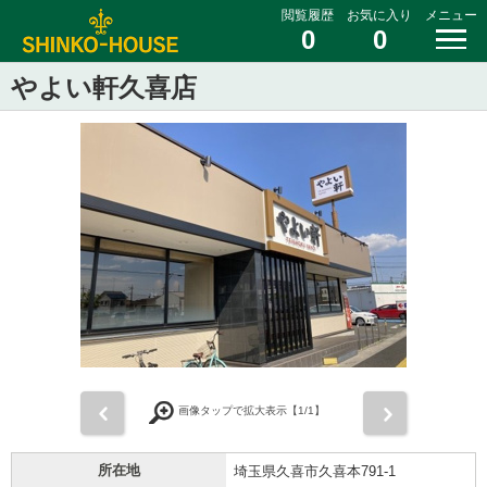
閲覧履歴
お気に入り
メニュー
0
0
やよい軒久喜店
前
次
画像タップで拡大表示【
1
/1】
所在地
埼玉県久喜市久喜本791-1