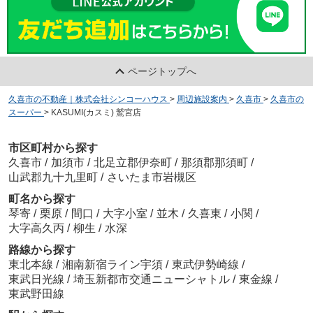
ページトップへ
久喜市の不動産｜株式会社シンコーハウス
>
周辺施設案内
>
久喜市
>
久喜市の
スーパー
>
KASUMI(カスミ) 鷲宮店
市区町村から探す
久喜市
/
加須市
/
北足立郡伊奈町
/
那須郡那須町
/
山武郡九十九里町
/
さいたま市岩槻区
町名から探す
琴寄
/
栗原
/
間口
/
大字小室
/
並木
/
久喜東
/
小関
/
大字高久丙
/
柳生
/
水深
路線から探す
東北本線
/
湘南新宿ライン宇須
/
東武伊勢崎線
/
東武日光線
/
埼玉新都市交通ニューシャトル
/
東金線
/
東武野田線