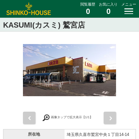
閲覧履歴
お気に入り
メニュー
0
0
KASUMI(カスミ) 鷲宮店
前
次
画像タップで拡大表示【
1
/1】
所在地
埼玉県久喜市鷲宮中央１丁目14-14