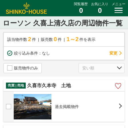
閲覧履歴
お気に入り
メニュー
0
0
ローソン 久喜上清久店の周辺物件一覧
2
0
1～2
該当物件数
件
販売数
件
件を表示
変更
絞り込み条件：
なし
販売物件のみ
久喜市久本寺 土地
売買 | 売地
過去掲載物件