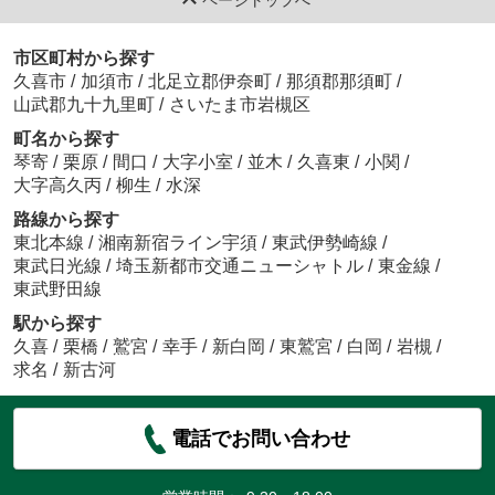
市区町村から探す
久喜市
/
加須市
/
北足立郡伊奈町
/
那須郡那須町
/
山武郡九十九里町
/
さいたま市岩槻区
町名から探す
琴寄
/
栗原
/
間口
/
大字小室
/
並木
/
久喜東
/
小関
/
大字高久丙
/
柳生
/
水深
路線から探す
東北本線
/
湘南新宿ライン宇須
/
東武伊勢崎線
/
東武日光線
/
埼玉新都市交通ニューシャトル
/
東金線
/
東武野田線
駅から探す
久喜
/
栗橋
/
鷲宮
/
幸手
/
新白岡
/
東鷲宮
/
白岡
/
岩槻
/
求名
/
新古河
電話でお問い合わせ