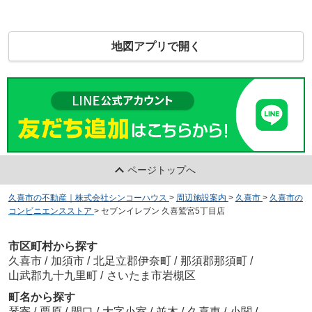
地図アプリで開く
ページトップへ
久喜市の不動産｜株式会社シンコーハウス
>
周辺施設案内
>
久喜市
>
久喜市の
コンビニエンスストア
>
セブンイレブン 久喜鷲宮5丁目店
市区町村から探す
久喜市
/
加須市
/
北足立郡伊奈町
/
那須郡那須町
/
山武郡九十九里町
/
さいたま市岩槻区
町名から探す
琴寄
/
栗原
/
間口
/
大字小室
/
並木
/
久喜東
/
小関
/