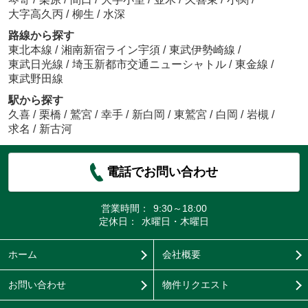
大字高久丙
/
柳生
/
水深
路線から探す
東北本線
/
湘南新宿ライン宇須
/
東武伊勢崎線
/
東武日光線
/
埼玉新都市交通ニューシャトル
/
東金線
/
東武野田線
駅から探す
久喜
/
栗橋
/
鷲宮
/
幸手
/
新白岡
/
東鷲宮
/
白岡
/
岩槻
/
求名
/
新古河
電話でお問い合わせ
営業時間：
9:30～18:00
定休日：
水曜日・木曜日
ホーム
会社概要
お問い合わせ
物件リクエスト