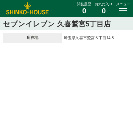
閲覧履歴
お気に入り
メニュー
0
0
セブンイレブン 久喜鷲宮5丁目店
所在地
埼玉県久喜市鷲宮５丁目14-8