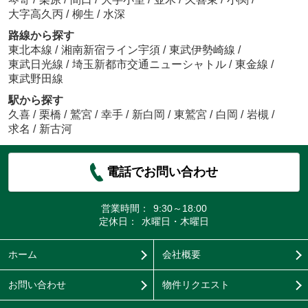
大字高久丙
/
柳生
/
水深
路線から探す
東北本線
/
湘南新宿ライン宇須
/
東武伊勢崎線
/
東武日光線
/
埼玉新都市交通ニューシャトル
/
東金線
/
東武野田線
駅から探す
久喜
/
栗橋
/
鷲宮
/
幸手
/
新白岡
/
東鷲宮
/
白岡
/
岩槻
/
求名
/
新古河
電話でお問い合わせ
営業時間：
9:30～18:00
定休日：
水曜日・木曜日
ホーム
会社概要
お問い合わせ
物件リクエスト