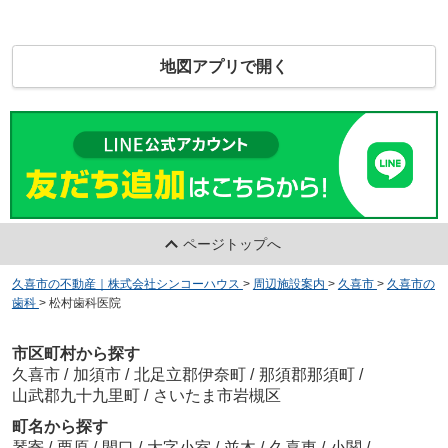
地図アプリで開く
ページトップへ
久喜市の不動産｜株式会社シンコーハウス
>
周辺施設案内
>
久喜市
>
久喜市の
歯科
>
松村歯科医院
市区町村から探す
久喜市
/
加須市
/
北足立郡伊奈町
/
那須郡那須町
/
山武郡九十九里町
/
さいたま市岩槻区
町名から探す
琴寄
/
栗原
/
間口
/
大字小室
/
並木
/
久喜東
/
小関
/