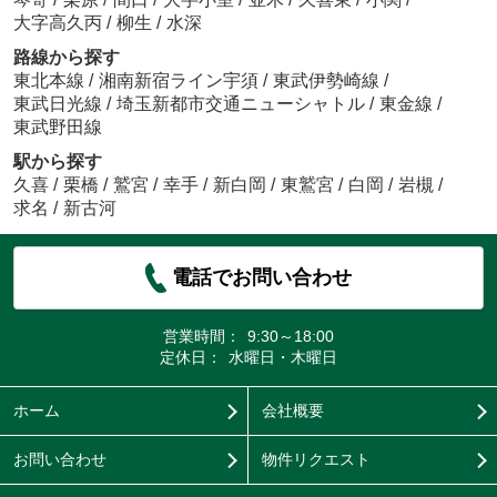
大字高久丙
/
柳生
/
水深
路線から探す
東北本線
/
湘南新宿ライン宇須
/
東武伊勢崎線
/
東武日光線
/
埼玉新都市交通ニューシャトル
/
東金線
/
東武野田線
駅から探す
久喜
/
栗橋
/
鷲宮
/
幸手
/
新白岡
/
東鷲宮
/
白岡
/
岩槻
/
求名
/
新古河
電話でお問い合わせ
営業時間：
9:30～18:00
定休日：
水曜日・木曜日
ホーム
会社概要
お問い合わせ
物件リクエスト