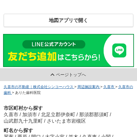
地図アプリで開く
ページトップへ
久喜市の不動産｜株式会社シンコーハウス
>
周辺施設案内
>
久喜市
>
久喜市の
歯科
>
ありた歯科医院
市区町村から探す
久喜市
/
加須市
/
北足立郡伊奈町
/
那須郡那須町
/
山武郡九十九里町
/
さいたま市岩槻区
町名から探す
琴寄
/
栗原
/
間口
/
大字小室
/
並木
/
久喜東
/
小関
/