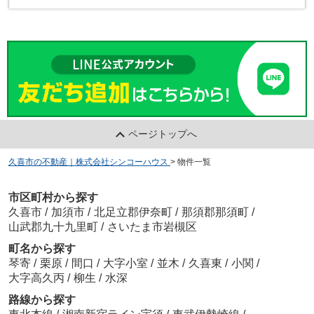
ページトップへ
久喜市の不動産｜株式会社シンコーハウス
>
物件一覧
市区町村から探す
久喜市
/
加須市
/
北足立郡伊奈町
/
那須郡那須町
/
山武郡九十九里町
/
さいたま市岩槻区
町名から探す
琴寄
/
栗原
/
間口
/
大字小室
/
並木
/
久喜東
/
小関
/
大字高久丙
/
柳生
/
水深
路線から探す