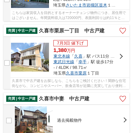
埼玉県
さいたま市岩槻区
並木
１丁目28-1
こちらは家賃収入を目的とするオーナーチェンジ物件につき、居住用で
はございません。年間賃料収入は720000円、表面利回りは約11％とな
っております。453戸のビッグコミュニティマンシ...
久喜市栗原一丁目 中古戸建
売買 | 中古一戸建
7月3日 値下げ
1,380
万
円
東北本線
「
久喜
」駅 バス11分 「朝日バス車庫」 停歩4分
東武日光線
「
幸手
」駅 徒歩17分
- / 4LDK / 98.71㎡
埼玉県
久喜市
栗原
１丁目
久喜市で中古戸建をお探しなら、こちらをご検討ください！閑静な住宅
街ながら、コンビニやスーパー、飲食店等が近隣に充実しており便利な
立地です。久喜駅、幸手駅が利用でき、どちら...
久喜市中妻 中古戸建
売買 | 中古一戸建
過去掲載物件