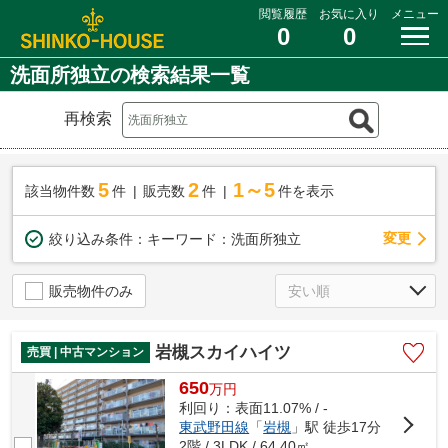
閲覧履歴
お気に入り
メニュー
0
0
洗面所独立の検索結果一覧
再検索
5
2
1～5
該当物件数
件
販売数
件
件を表示
変更
絞り込み条件：
キーワード：洗面所独立
販売物件のみ
岩槻スカイハイツ
売買 | 中古マンション
650
万
円
利回り：表面11.07% / -
東武野田線
「
岩槻
」駅 徒歩17分
2階 / 3LDK / 64.40㎡