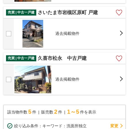
さいたま市岩槻区原町 戸建
売買 | 中古一戸建
過去掲載物件
久喜市松永 中古戸建
売買 | 中古一戸建
過去掲載物件
5
2
1～5
該当物件数
件
販売数
件
件を表示
変更
絞り込み条件：
キーワード：洗面所独立