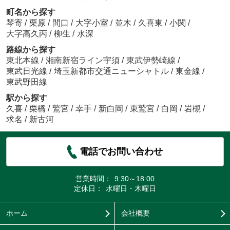
町名から探す
琴寄
/
栗原
/
間口
/
大字小室
/
並木
/
久喜東
/
小関
/
大字高久丙
/
柳生
/
水深
路線から探す
東北本線
/
湘南新宿ライン宇須
/
東武伊勢崎線
/
東武日光線
/
埼玉新都市交通ニューシャトル
/
東金線
/
東武野田線
駅から探す
久喜
/
栗橋
/
鷲宮
/
幸手
/
新白岡
/
東鷲宮
/
白岡
/
岩槻
/
求名
/
新古河
電話でお問い合わせ
営業時間：
9:30～18:00
定休日：
水曜日・木曜日
ホーム
会社概要