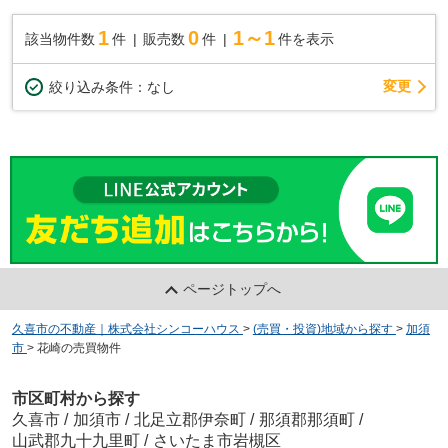
1
0
1～1
該当物件数
件
販売数
件
件を表示
変更
絞り込み条件：
なし
ページトップへ
久喜市の不動産｜株式会社シンコーハウス
>
(売買・投資)地域から探す
>
加須
市
>
花崎の売買物件
市区町村から探す
久喜市
/
加須市
/
北足立郡伊奈町
/
那須郡那須町
/
山武郡九十九里町
/
さいたま市岩槻区