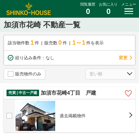
閲覧履歴
お気に入り
メニュー
0
0
加須市花崎 不動産一覧
1
0
1～1
該当物件数
件
販売数
件
件を表示
変更
絞り込み条件：
なし
販売物件のみ
加須市花崎4丁目 戸建
売買 | 中古一戸建
過去掲載物件