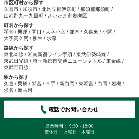
市区町村から探す
久喜市
/
加須市
/
北足立郡伊奈町
/
那須郡那須町
/
山武郡九十九里町
/
さいたま市岩槻区
町名から探す
琴寄
/
栗原
/
間口
/
大字小室
/
並木
/
久喜東
/
小関
/
大字高久丙
/
柳生
/
水深
路線から探す
東北本線
/
湘南新宿ライン宇須
/
東武伊勢崎線
/
東武日光線
/
埼玉新都市交通ニューシャトル
/
東金線
/
東武野田線
駅から探す
久喜
/
栗橋
/
鷲宮
/
幸手
/
新白岡
/
東鷲宮
/
白岡
/
岩槻
/
求名
/
新古河
電話でお問い合わせ
営業時間：
9:30～18:00
定休日：
水曜日・木曜日