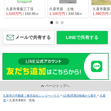
久喜市青葉三丁目 土地
久喜市原 土地
1,520
万
円
/ 150.95㎡
1,100
万
円
/ 330.58㎡
1,380
万
円
メールで共有する
LINEで共有する
ページトップへ
久喜市の不動産｜株式会社シンコーハウス
>
(土地(売買))地域から探す
>
久喜
市
>
久喜市本町6 売地