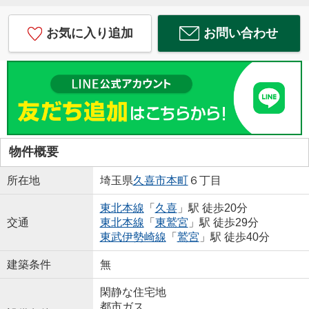
お気に入り追加
お問い合わせ
物件概要
所在地
埼玉県
久喜市
本町
６丁目
東北本線
「
久喜
」駅 徒歩20分
交通
東北本線
「
東鷲宮
」駅 徒歩29分
東武伊勢崎線
「
鷲宮
」駅 徒歩40分
建築条件
無
閑静な住宅地
都市ガス