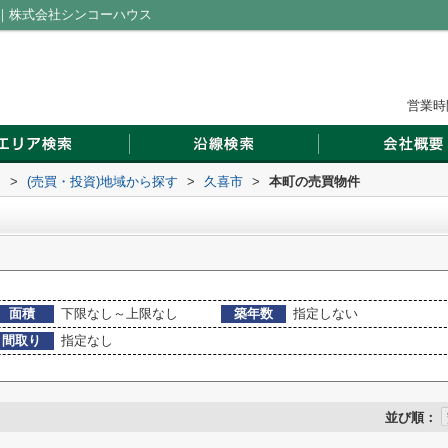
｜株式会社シンコーハウス
営業時間
ス
>
(売買・投資)地域から探す
>
久喜市
>
本町の売買物件
面積
下限なし～上限なし
築年数
指定しない
間取り
指定なし
並び順：