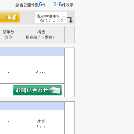
6
1-6
該当公開件数
件
件表示
表示中物件を
一括でチェック
築年数
構造
方位
所在階 / （階建）
-
-
-
-/（-）
-
木造
-
-/（-）