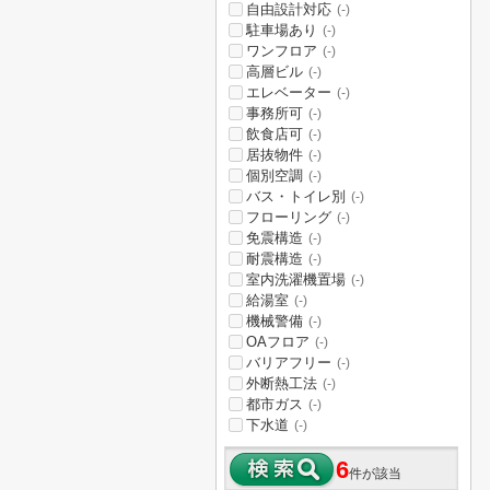
自由設計対応
(-)
駐車場あり
(-)
ワンフロア
(-)
高層ビル
(-)
エレベーター
(-)
事務所可
(-)
飲食店可
(-)
居抜物件
(-)
個別空調
(-)
バス・トイレ別
(-)
フローリング
(-)
免震構造
(-)
耐震構造
(-)
室内洗濯機置場
(-)
給湯室
(-)
機械警備
(-)
OAフロア
(-)
バリアフリー
(-)
外断熱工法
(-)
都市ガス
(-)
下水道
(-)
6
件が該当