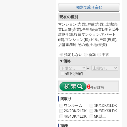
種別で絞り込む
現在の種別
マンション(売買),戸建(売買),土地(売
買),店舗(売買),事務所(売買),住宅以外
建物全部,投資マンション,アパート
(棟),マンション(棟),ビル,戸建(投資),
店舗事務所,その他,土地(投資)
指定しない
新築
中古
▼価格
～
値下げ物件
6
件が該当
間取り
ワンルーム
1K/1DK/1LDK
2K/2DK/2LDK
3K/3DK/3LDK
4K/4DK/4LDK
5K以上
面積