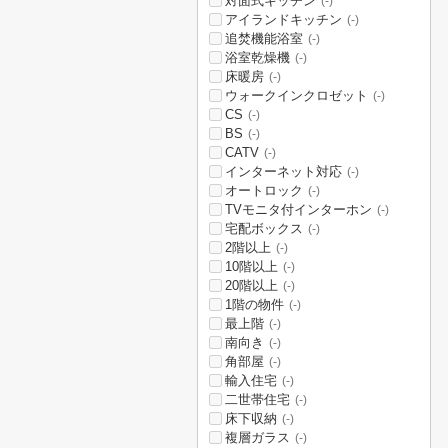
対面式キッチン
(-)
アイランドキッチン
(-)
追焚機能浴室
(-)
浴室乾燥機
(-)
床暖房
(-)
ウォークインクロゼット
(-)
CS
(-)
BS
(-)
CATV
(-)
インターネット対応
(-)
オートロック
(-)
TVモニタ付インターホン
(-)
宅配ボックス
(-)
2階以上
(-)
10階以上
(-)
20階以上
(-)
1階の物件
(-)
最上階
(-)
南向き
(-)
角部屋
(-)
輸入住宅
(-)
二世帯住宅
(-)
床下収納
(-)
複層ガラス
(-)