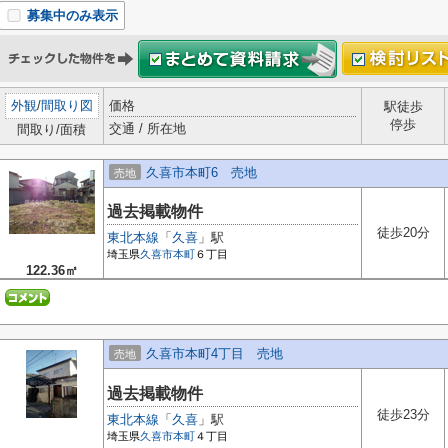
募集中のみ表示
外観
/
間取り図
価格
駅徒歩
停歩
交通 / 所在地
間取り/面積
久喜市本町6 売地
売地
過去掲載物件
徒歩20分
東北本線
「
久喜
」駅
埼玉県
久喜市
本町
６丁目
122.36㎡
久喜市本町4丁目 売地
売地
過去掲載物件
徒歩23分
東北本線
「
久喜
」駅
埼玉県
久喜市
本町
４丁目