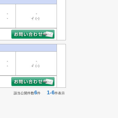
-
-
-
-/（-）
-
-
-
-/（-）
6
1-6
該当公開件数
件
件表示