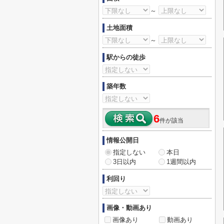
～
土地面積
～
駅からの徒歩
築年数
6
件が該当
情報公開日
指定しない
本日
3日以内
1週間以内
利回り
画像・動画あり
画像あり
動画あり