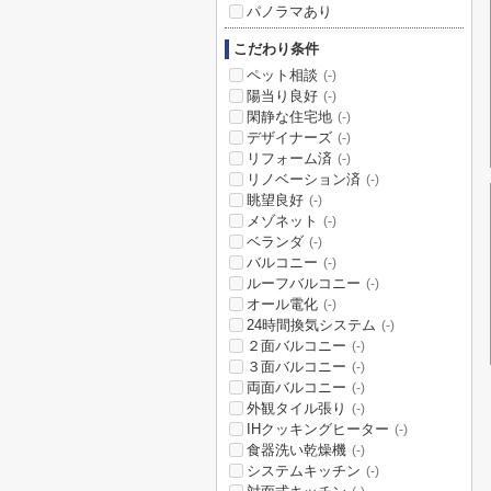
パノラマあり
こだわり条件
ペット相談
(-)
陽当り良好
(-)
閑静な住宅地
(-)
デザイナーズ
(-)
リフォーム済
(-)
リノベーション済
(-)
眺望良好
(-)
メゾネット
(-)
ベランダ
(-)
バルコニー
(-)
ルーフバルコニー
(-)
オール電化
(-)
24時間換気システム
(-)
２面バルコニー
(-)
３面バルコニー
(-)
両面バルコニー
(-)
外観タイル張り
(-)
IHクッキングヒーター
(-)
食器洗い乾燥機
(-)
システムキッチン
(-)