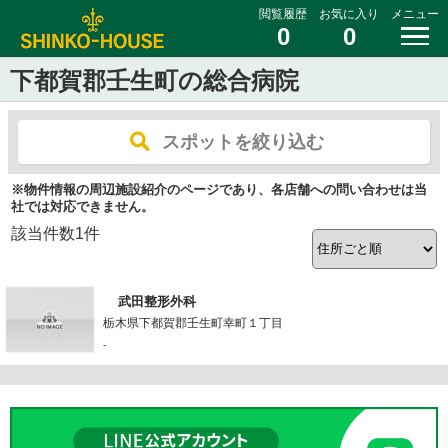
閲覧履歴
お気に入り
メニュー
0
0
下都賀郡壬生町の総合病院
スポットを絞り込む
※物件情報の周辺施設紹介のページであり、各店舗への問い合わせは当
社では対応できません。
該当件数
1
件
武田整形外科
栃木県下都賀郡壬生町幸町１丁目
-