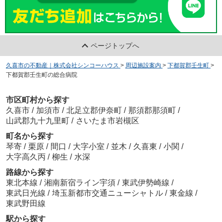
ページトップへ
久喜市の不動産｜株式会社シンコーハウス
>
周辺施設案内
>
下都賀郡壬生町
>
下都賀郡壬生町の総合病院
市区町村から探す
久喜市
/
加須市
/
北足立郡伊奈町
/
那須郡那須町
/
山武郡九十九里町
/
さいたま市岩槻区
町名から探す
琴寄
/
栗原
/
間口
/
大字小室
/
並木
/
久喜東
/
小関
/
大字高久丙
/
柳生
/
水深
路線から探す
東北本線
/
湘南新宿ライン宇須
/
東武伊勢崎線
/
東武日光線
/
埼玉新都市交通ニューシャトル
/
東金線
/
東武野田線
駅から探す