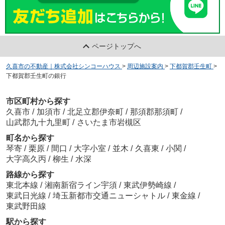
ページトップへ
久喜市の不動産｜株式会社シンコーハウス
>
周辺施設案内
>
下都賀郡壬生町
>
下都賀郡壬生町の銀行
市区町村から探す
久喜市
/
加須市
/
北足立郡伊奈町
/
那須郡那須町
/
山武郡九十九里町
/
さいたま市岩槻区
町名から探す
琴寄
/
栗原
/
間口
/
大字小室
/
並木
/
久喜東
/
小関
/
大字高久丙
/
柳生
/
水深
路線から探す
東北本線
/
湘南新宿ライン宇須
/
東武伊勢崎線
/
東武日光線
/
埼玉新都市交通ニューシャトル
/
東金線
/
東武野田線
駅から探す