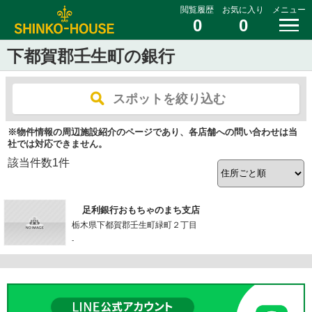
閲覧履歴
お気に入り
メニュー
0
0
下都賀郡壬生町の銀行
スポットを絞り込む
※物件情報の周辺施設紹介のページであり、各店舗への問い合わせは当
社では対応できません。
該当件数
1
件
足利銀行おもちゃのまち支店
栃木県下都賀郡壬生町緑町２丁目
-