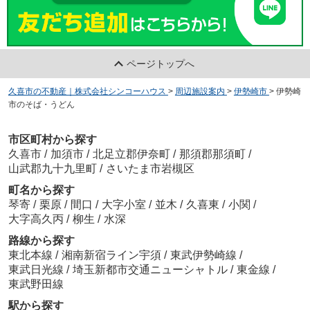
ページトップへ
久喜市の不動産｜株式会社シンコーハウス
>
周辺施設案内
>
伊勢崎市
>
伊勢崎
市のそば・うどん
市区町村から探す
久喜市
/
加須市
/
北足立郡伊奈町
/
那須郡那須町
/
山武郡九十九里町
/
さいたま市岩槻区
町名から探す
琴寄
/
栗原
/
間口
/
大字小室
/
並木
/
久喜東
/
小関
/
大字高久丙
/
柳生
/
水深
路線から探す
東北本線
/
湘南新宿ライン宇須
/
東武伊勢崎線
/
東武日光線
/
埼玉新都市交通ニューシャトル
/
東金線
/
東武野田線
駅から探す