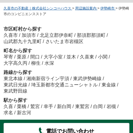
久喜市の不動産｜株式会社シンコーハウス
>
周辺施設案内
>
伊勢崎市
>
伊勢崎
市のコンビニエンスストア
市区町村から探す
久喜市
/
加須市
/
北足立郡伊奈町
/
那須郡那須町
/
山武郡九十九里町
/
さいたま市岩槻区
町名から探す
琴寄
/
栗原
/
間口
/
大字小室
/
並木
/
久喜東
/
小関
/
大字高久丙
/
柳生
/
水深
路線から探す
東北本線
/
湘南新宿ライン宇須
/
東武伊勢崎線
/
東武日光線
/
埼玉新都市交通ニューシャトル
/
東金線
/
東武野田線
駅から探す
久喜
/
栗橋
/
鷲宮
/
幸手
/
新白岡
/
東鷲宮
/
白岡
/
岩槻
/
求名
/
新古河
電話でお問い合わせ