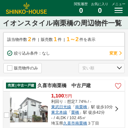
閲覧履歴
お気に入り
メニュー
0
0
イオンスタイル南栗橋の周辺物件一覧
2
1
1～2
該当物件数
件
販売数
件
件を表示
変更
絞り込み条件：
なし
販売物件のみ
久喜市南栗橋 中古戸建
売買 | 中古一戸建
1,100
万
円
利回り：想定7.74% / -
東武日光線
「
南栗橋
」駅 徒歩10分
東北本線
「
栗橋
」駅 徒歩42分
- / 4LDK / 102.45㎡
埼玉県
久喜市
南栗橋
３丁目