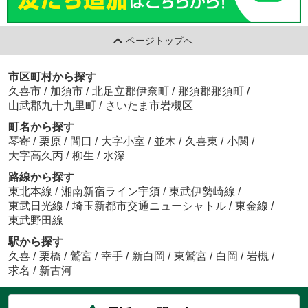
ページトップへ
市区町村から探す
久喜市
/
加須市
/
北足立郡伊奈町
/
那須郡那須町
/
山武郡九十九里町
/
さいたま市岩槻区
町名から探す
琴寄
/
栗原
/
間口
/
大字小室
/
並木
/
久喜東
/
小関
/
大字高久丙
/
柳生
/
水深
路線から探す
東北本線
/
湘南新宿ライン宇須
/
東武伊勢崎線
/
東武日光線
/
埼玉新都市交通ニューシャトル
/
東金線
/
東武野田線
駅から探す
久喜
/
栗橋
/
鷲宮
/
幸手
/
新白岡
/
東鷲宮
/
白岡
/
岩槻
/
求名
/
新古河