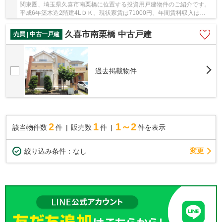
関東圏、埼玉県久喜市南栗橋に位置する投資用戸建物件のご紹介です。
平成6年築木造2階建4LＤＫ。現状家賃は71000円、年間賃料収入は
852000円となっており、表面利回りは約7.7パーセン...
久喜市南栗橋 中古戸建
売買 | 中古一戸建
過去掲載物件
2
1
1～2
該当物件数
件
販売数
件
件を表示
変更
絞り込み条件：
なし