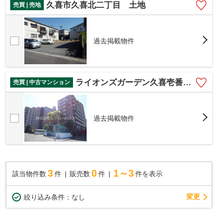
久喜市久喜北二丁目 土地
売買 | 売地
過去掲載物件
ライオンズガーデン久喜壱番館 14階
売買 | 中古マンション
過去掲載物件
3
0
1～3
該当物件数
件
販売数
件
件を表示
変更
絞り込み条件：
なし