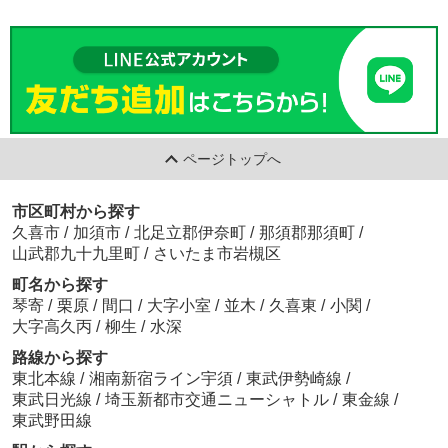
ページトップへ
市区町村から探す
久喜市
/
加須市
/
北足立郡伊奈町
/
那須郡那須町
/
山武郡九十九里町
/
さいたま市岩槻区
町名から探す
琴寄
/
栗原
/
間口
/
大字小室
/
並木
/
久喜東
/
小関
/
大字高久丙
/
柳生
/
水深
路線から探す
東北本線
/
湘南新宿ライン宇須
/
東武伊勢崎線
/
東武日光線
/
埼玉新都市交通ニューシャトル
/
東金線
/
東武野田線