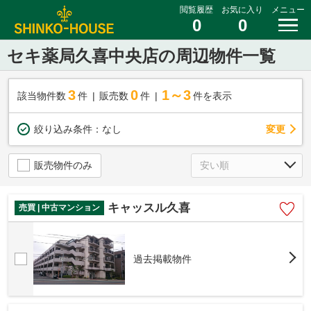
閲覧履歴
お気に入り
メニュー
0
0
セキ薬局久喜中央店の周辺物件一覧
3
0
1～3
該当物件数
件
販売数
件
件を表示
変更
絞り込み条件：
なし
販売物件のみ
キャッスル久喜
売買 | 中古マンション
過去掲載物件