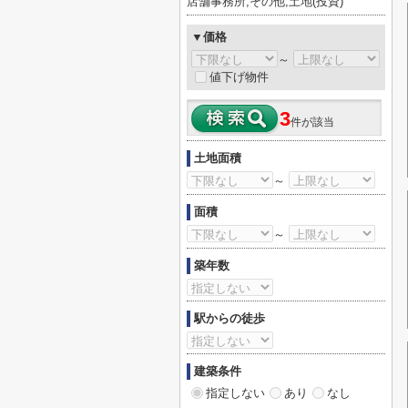
店舗事務所,その他,土地(投資)
▼価格
～
値下げ物件
3
件が該当
土地面積
～
面積
～
築年数
駅からの徒歩
建築条件
指定しない
あり
なし