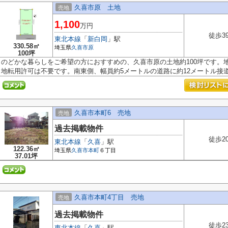
久喜市原 土地
売地
1,100
万円
徒歩3
東北本線
「
新白岡
」駅
330.58㎡
埼玉県
久喜市
原
100坪
のどかな暮らしをご希望の方におすすめの、久喜市原の土地約100坪です。
地転用許可は不要です。南東側、幅員約5メートルの道路に約12メートル接道.
久喜市本町6 売地
売地
過去掲載物件
徒歩2
東北本線
「
久喜
」駅
122.36㎡
埼玉県
久喜市
本町
６丁目
37.01坪
久喜市本町4丁目 売地
売地
過去掲載物件
徒歩2
東北本線
「
久喜
」駅