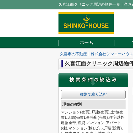
久喜江面クリニック周辺の物件一覧｜久喜
久喜市の不動産｜株式会社シンコーハウ
久喜江面クリニック周辺物
種別で絞り込む
現在の種別
マンション(売買),戸建(売買),土地(売
買),店舗(売買),事務所(売買),住宅以外
建物全部,投資マンション,アパート
(棟),マンション(棟),ビル,戸建(投資),