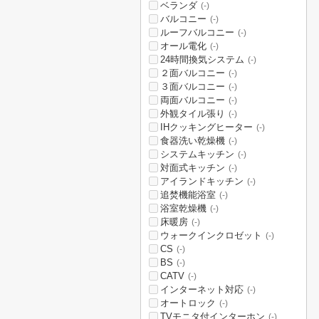
ベランダ
(-)
バルコニー
(-)
ルーフバルコニー
(-)
オール電化
(-)
24時間換気システム
(-)
２面バルコニー
(-)
３面バルコニー
(-)
両面バルコニー
(-)
外観タイル張り
(-)
IHクッキングヒーター
(-)
食器洗い乾燥機
(-)
システムキッチン
(-)
対面式キッチン
(-)
アイランドキッチン
(-)
追焚機能浴室
(-)
浴室乾燥機
(-)
床暖房
(-)
ウォークインクロゼット
(-)
CS
(-)
BS
(-)
CATV
(-)
インターネット対応
(-)
オートロック
(-)
TVモニタ付インターホン
(-)