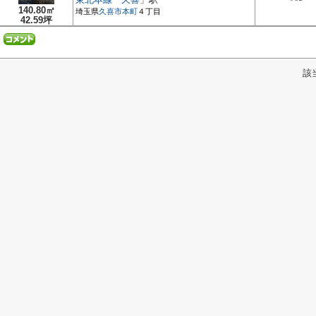
140.80㎡
埼玉県
久喜市
本町
４丁目
42.59坪
該