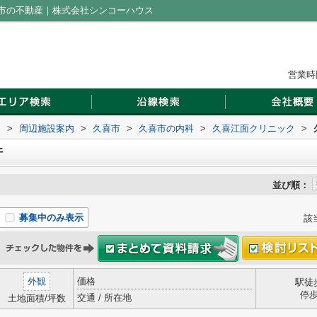
市の不動産｜株式会社シンコーハウス
営業時間
ス
>
周辺施設案内
>
久喜市
>
久喜市の内科
>
久喜江面クリニック
>
件
並び順：
募集中のみ表示
該
外観
価格
駅徒
停
交通 / 所在地
土地面積/坪数