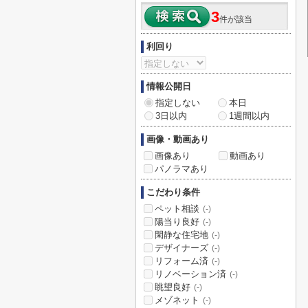
3
件が該当
利回り
情報公開日
指定しない
本日
3日以内
1週間以内
画像・動画あり
画像あり
動画あり
パノラマあり
こだわり条件
ペット相談
(-)
陽当り良好
(-)
閑静な住宅地
(-)
デザイナーズ
(-)
リフォーム済
(-)
リノベーション済
(-)
眺望良好
(-)
メゾネット
(-)