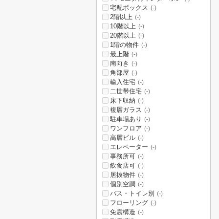
宅配ボックス
(-)
2階以上
(-)
10階以上
(-)
20階以上
(-)
1階の物件
(-)
最上階
(-)
南向き
(-)
角部屋
(-)
輸入住宅
(-)
二世帯住宅
(-)
床下収納
(-)
複層ガラス
(-)
駐車場あり
(-)
ワンフロア
(-)
高層ビル
(-)
エレベーター
(-)
事務所可
(-)
飲食店可
(-)
居抜物件
(-)
個別空調
(-)
バス・トイレ別
(-)
フローリング
(-)
免震構造
(-)