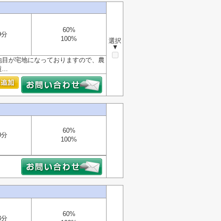
60%
9分
100%
選択
▼
地目が宅地になっておりますので、農
..
60%
0分
100%
60%
3分