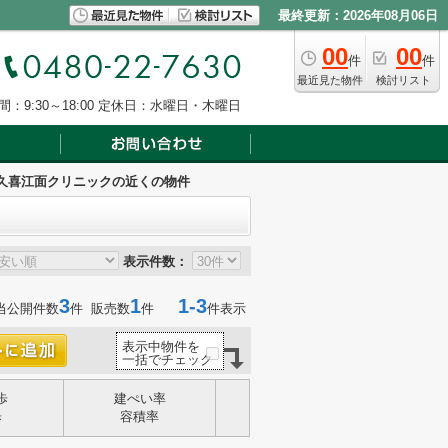
最終更新：2026年08月06日
00
00
件
件
最近見た物件
検討リスト
：9:30～18:00
定休日：水曜日・木曜日
久喜江面クリニックの近くの物件
表示件数：
3
1
1-3
当公開件数
件 販売数
件
件表示
表示中物件を
一括でチェック
歩
建ぺい率
歩
容積率