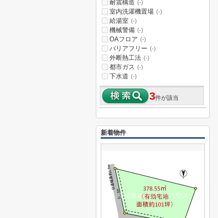
耐震構造
(-)
室内洗濯機置場
(-)
給湯室
(-)
機械警備
(-)
OAフロア
(-)
バリアフリー
(-)
外断熱工法
(-)
都市ガス
(-)
下水道
(-)
3
件が該当
新着物件