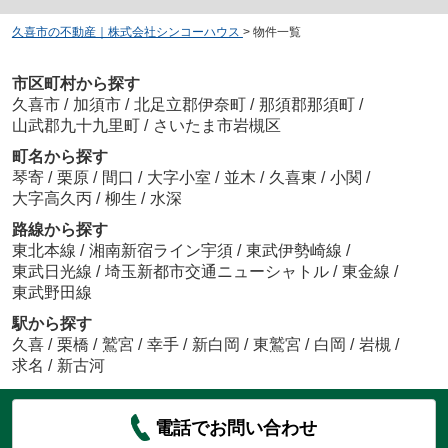
久喜市の不動産｜株式会社シンコーハウス
>
物件一覧
市区町村から探す
久喜市
/
加須市
/
北足立郡伊奈町
/
那須郡那須町
/
山武郡九十九里町
/
さいたま市岩槻区
町名から探す
琴寄
/
栗原
/
間口
/
大字小室
/
並木
/
久喜東
/
小関
/
大字高久丙
/
柳生
/
水深
路線から探す
東北本線
/
湘南新宿ライン宇須
/
東武伊勢崎線
/
東武日光線
/
埼玉新都市交通ニューシャトル
/
東金線
/
東武野田線
駅から探す
久喜
/
栗橋
/
鷲宮
/
幸手
/
新白岡
/
東鷲宮
/
白岡
/
岩槻
/
求名
/
新古河
電話でお問い合わせ