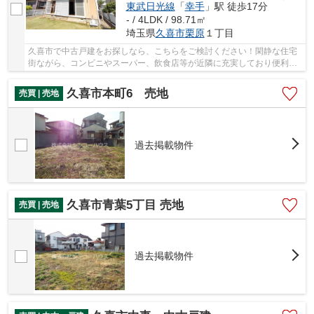
東武日光線
「
幸手
」駅 徒歩17分
- / 4LDK / 98.71㎡
埼玉県
久喜市
栗原
１丁目
久喜市で中古戸建をお探しなら、こちらをご検討ください！閑静な住宅
街ながら、コンビニやスーパー、飲食店等が近隣に充実しており便利な
立地です。久喜駅、幸手駅が利用でき、どちら...
久喜市本町6 売地
売買 | 売地
過去掲載物件
久喜市青葉5丁目 売地
売買 | 売地
過去掲載物件