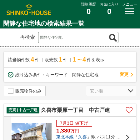
閲覧履歴
お気に入り
メニュー
0
0
閑静な住宅地の検索結果一覧
再検索
4
1
1～4
該当物件数
件
販売数
件
件を表示
変更
絞り込み条件：
キーワード：閑静な住宅地
販売物件のみ
久喜市栗原一丁目 中古戸建
売買 | 中古一戸建
7月3日 値下げ
1,380
万
円
東北本線
「
久喜
」駅 バス11分 「朝日バス車庫」 停歩4分