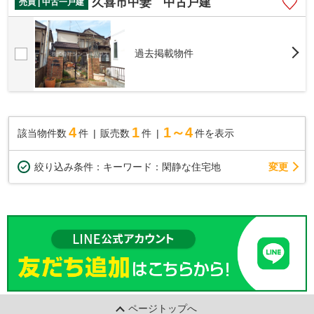
久喜市中妻 中古戸建
売買 | 中古一戸建
過去掲載物件
4
1
1～4
該当物件数
件
販売数
件
件を表示
変更
絞り込み条件：
キーワード：閑静な住宅地
ページトップへ