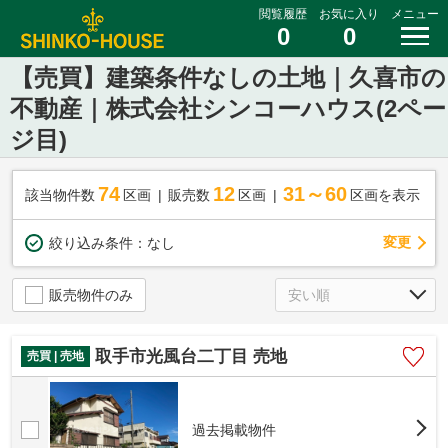
閲覧履歴
お気に入り
メニュー
0
0
【売買】建築条件なしの土地｜久喜市の
不動産｜株式会社シンコーハウス(2ペー
ジ目)
74
12
31～60
該当物件数
区画
販売数
区画
区画を表示
変更
絞り込み条件：
なし
販売物件のみ
取手市光風台二丁目 売地
売買 | 売地
過去掲載物件