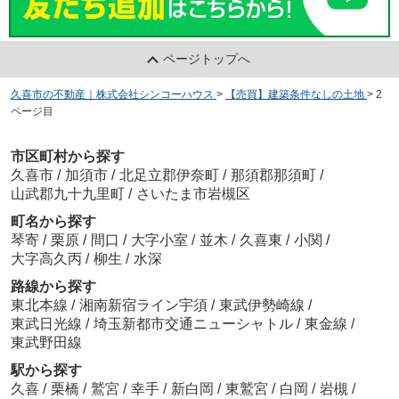
ページトップへ
久喜市の不動産｜株式会社シンコーハウス
>
【売買】建築条件なしの土地
>
2
ページ目
市区町村から探す
久喜市
/
加須市
/
北足立郡伊奈町
/
那須郡那須町
/
山武郡九十九里町
/
さいたま市岩槻区
町名から探す
琴寄
/
栗原
/
間口
/
大字小室
/
並木
/
久喜東
/
小関
/
大字高久丙
/
柳生
/
水深
路線から探す
東北本線
/
湘南新宿ライン宇須
/
東武伊勢崎線
/
東武日光線
/
埼玉新都市交通ニューシャトル
/
東金線
/
東武野田線
駅から探す
久喜
/
栗橋
/
鷲宮
/
幸手
/
新白岡
/
東鷲宮
/
白岡
/
岩槻
/