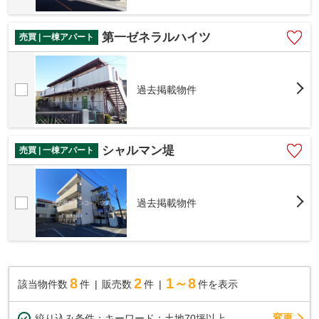
第一ゼネラルハイツ
売買 | 一棟アパート
過去掲載物件
シャルマン堤
売買 | 一棟アパート
過去掲載物件
8
2
1～8
該当物件数
件
販売数
件
件を表示
変更
絞り込み条件：
キーワード：土地70坪以上