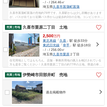
- / - / 264.46㎡
埼玉県
久喜市
菖蒲町菖蒲
久喜市菖蒲町菖蒲の売地約79坪です。久喜駅からは少し距離があります
が、バスが出ており近隣バス停からは徒歩約3分の立地。コンビニやスー
パー等も近くにあるので生活環境も充実のエリ...
久喜市栗原二丁目 土地
売買 | 売地
2,500
万
円
東北本線
「
久喜
」駅 徒歩33分
東武日光線
「
幸手
」駅 徒歩18分
- / - / 256.00㎡
埼玉県
久喜市
栗原
２丁目
住宅用地としてはもちろん、店舗・事務所用地の購入を検討されている
方も是非ご覧ください！久喜市栗原二丁目の約77坪の土地。県道の幸手
久喜線に接しており目立つ立地です。第二種住...
伊勢崎市田部井町 売地
売買 | 売地
過去掲載物件