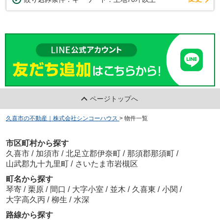
ページトップへ
久喜市の不動産｜株式会社シンコーハウス
>
物件一覧
市区町村から探す
久喜市
/
加須市
/
北足立郡伊奈町
/
那須郡那須町
/
山武郡九十九里町
/
さいたま市岩槻区
町名から探す
琴寄
/
栗原
/
間口
/
大字小室
/
並木
/
久喜東
/
小関
/
大字高久丙
/
柳生
/
水深
路線から探す