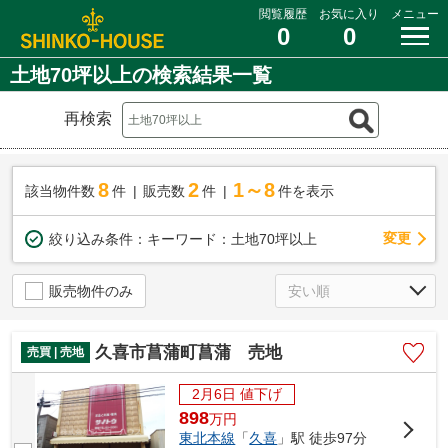
閲覧履歴
お気に入り
メニュー
0
0
土地70坪以上の検索結果一覧
再検索
8
2
1～8
該当物件数
件
販売数
件
件を表示
変更
絞り込み条件：
キーワード：土地70坪以上
販売物件のみ
久喜市菖蒲町菖蒲 売地
売買 | 売地
2月6日 値下げ
898
万
円
東北本線
「
久喜
」駅 徒歩97分