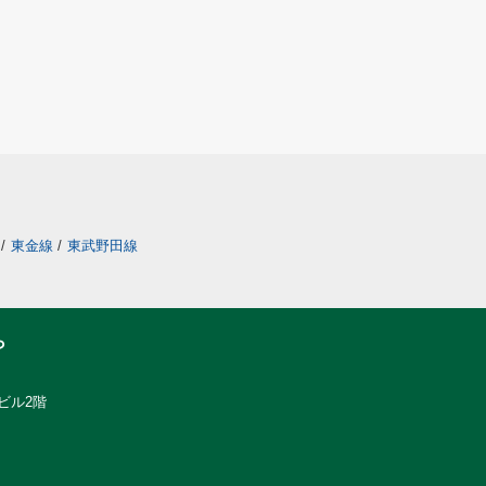
/
東金線
/
東武野田線
ら
ビル2階