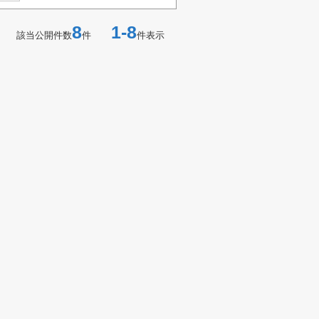
8
1-8
該当公開件数
件
件表示