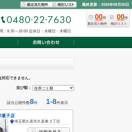
最終更新：2026年08月06日
00
00
件
件
最近見た物件
検討リスト
：9:30～18:00
定休日：水曜日・木曜日
は対応できません。
並び順：
8
1-8
該当公開件数
件
件表示
洋菓子店
埼玉県久喜市久喜東３丁目