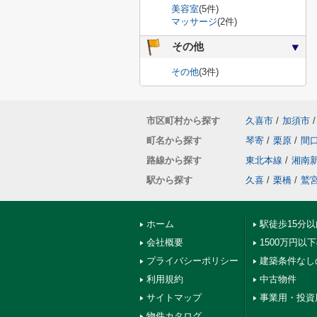
美容室
(5件)
マッサージ
(2件)
その他
その他
(3件)
市区町村から探す
久喜市
/
加須市
/
町名から探す
琴寄
/
栗原
/
間
路線から探す
東北本線
/
湘南
駅から探す
久喜
/
栗橋
/
鷲
ホーム
駅徒歩15分
会社概要
1500万円以
プライバシーポリシー
建築条件なし
利用規約
中古物件
サイトマップ
事業用・投資
物件カタログ