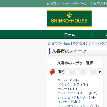
久喜市のスイーツ一覧ページ｜久喜市の不
久喜市の不動産｜株式会社シンコーハウ
久喜市のスイーツ
久喜市のスポット選択
買う
スーパー
(19件)
ドラッグストア
(27件)
デパート
(1件)
コンビニエンスストア
(40件)
ショッピングセンター
(5件)
インテリア
(2件)
ディスカウントショップ
(1件)