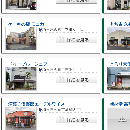
ケーキの店 モニカ
もち吉 久
埼玉県久喜市本町６丁目
ドゥーブル・シェフ
とろり天
埼玉県久喜市吉羽２丁目
洋菓子倶楽部エーデルワイス
梅林堂 菖
埼玉県久喜市葛梅３丁目