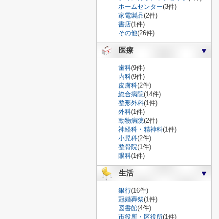
ホームセンター
(3件)
家電製品
(2件)
書店
(1件)
その他
(26件)
医療
歯科
(9件)
内科
(9件)
皮膚科
(2件)
総合病院
(14件)
整形外科
(1件)
外科
(1件)
動物病院
(2件)
神経科・精神科
(1件)
小児科
(2件)
整骨院
(1件)
眼科
(1件)
生活
銀行
(16件)
冠婚葬祭
(1件)
図書館
(4件)
市役所・区役所
(1件)