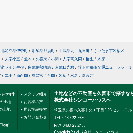
北足立郡伊奈町
/
那須郡那須町
/
山武郡九十九里町
/
さいたま市岩槻区
口
/
大字小室
/
並木
/
久喜東
/
小関
/
大字高久丙
/
柳生
/
水深
新宿ライン宇須
/
東武伊勢崎線
/
東武日光線
/
埼玉新都市交通ニューシャトル
宮
/
幸手
/
新白岡
/
東鷲宮
/
白岡
/
岩槻
/
求名
/
新古河
土地などの不動産を久喜市で探すな
以内の物件
スタッフ紹介
株式会社シンコーハウスへ
下の土地
お客様の声
の土地
周辺施設検索
埼玉県久喜市久喜中央１丁目2-28 セントラル
お問い合わせ
TEL:0480-22-7630
用物件
FAX:0480-23-2477
Copyright(c) 株式会社シンコーハウス