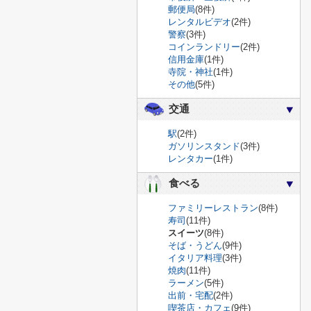
郵便局
(8件)
レンタルビデオ
(2件)
警察
(3件)
コインランドリー
(2件)
信用金庫
(1件)
寺院・神社
(1件)
その他
(5件)
交通
駅
(2件)
ガソリンスタンド
(3件)
レンタカー
(1件)
食べる
ファミリーレストラン
(8件)
寿司
(11件)
スイーツ
(8件)
そば・うどん
(9件)
イタリア料理
(3件)
焼肉
(11件)
ラーメン
(5件)
出前・宅配
(2件)
喫茶店・カフェ
(9件)