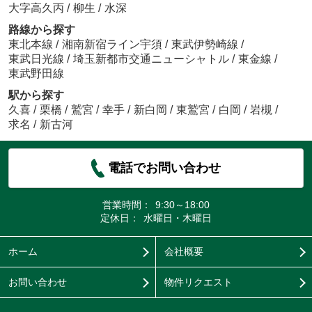
大字高久丙
/
柳生
/
水深
路線から探す
東北本線
/
湘南新宿ライン宇須
/
東武伊勢崎線
/
東武日光線
/
埼玉新都市交通ニューシャトル
/
東金線
/
東武野田線
駅から探す
久喜
/
栗橋
/
鷲宮
/
幸手
/
新白岡
/
東鷲宮
/
白岡
/
岩槻
/
求名
/
新古河
電話でお問い合わせ
営業時間：
9:30～18:00
定休日：
水曜日・木曜日
ホーム
会社概要
お問い合わせ
物件リクエスト