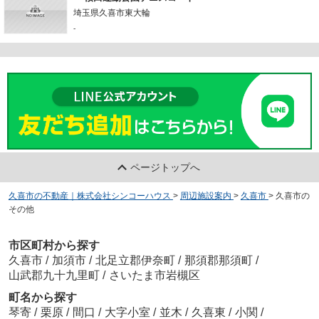
埼玉県久喜市東大輪
-
ページトップへ
久喜市の不動産｜株式会社シンコーハウス
>
周辺施設案内
>
久喜市
>
久喜市の
その他
市区町村から探す
久喜市
/
加須市
/
北足立郡伊奈町
/
那須郡那須町
/
山武郡九十九里町
/
さいたま市岩槻区
町名から探す
琴寄
/
栗原
/
間口
/
大字小室
/
並木
/
久喜東
/
小関
/