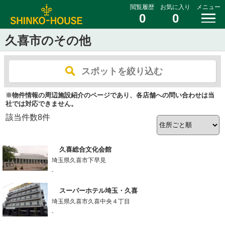
閲覧履歴
お気に入り
メニュー
0
0
久喜市のその他
スポットを絞り込む
※物件情報の周辺施設紹介のページであり、各店舗への問い合わせは当
社では対応できません。
該当件数
8
件
久喜総合文化会館
埼玉県久喜市下早見
-
スーパーホテル埼玉・久喜
埼玉県久喜市久喜中央４丁目
-