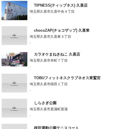
TIPNESS(ティップネス) 久喜店
埼玉県久喜市久喜中央４丁目
-
chocoZAP(チョコザップ) 久喜東
埼玉県久喜市久喜東３丁目
-
カラオケまねきねこ 久喜店
埼玉県久喜市本町７丁目
-
TOBUフィットネスクラブネオス東鷲宮
埼玉県久喜市桜田１丁目
-
しらさぎ公園
埼玉県久喜市菖蒲町菖蒲
-
桜田運動公園テニスコート