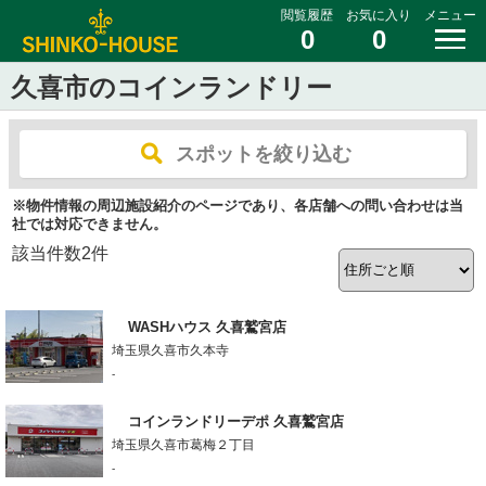
閲覧履歴
お気に入り
メニュー
0
0
久喜市のコインランドリー
スポットを絞り込む
※物件情報の周辺施設紹介のページであり、各店舗への問い合わせは当
社では対応できません。
該当件数
2
件
WASHハウス 久喜鷲宮店
埼玉県久喜市久本寺
-
コインランドリーデポ 久喜鷲宮店
埼玉県久喜市葛梅２丁目
-