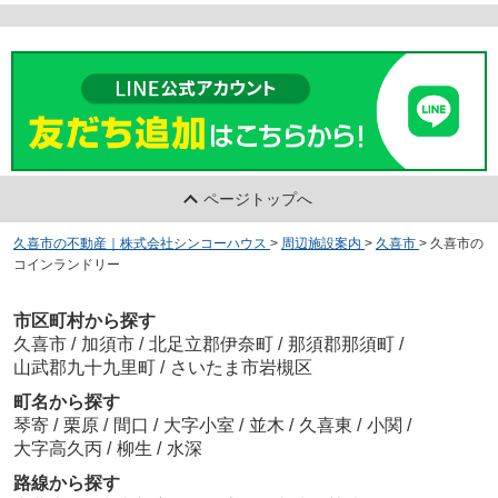
ページトップへ
久喜市の不動産｜株式会社シンコーハウス
>
周辺施設案内
>
久喜市
>
久喜市の
コインランドリー
市区町村から探す
久喜市
/
加須市
/
北足立郡伊奈町
/
那須郡那須町
/
山武郡九十九里町
/
さいたま市岩槻区
町名から探す
琴寄
/
栗原
/
間口
/
大字小室
/
並木
/
久喜東
/
小関
/
大字高久丙
/
柳生
/
水深
路線から探す