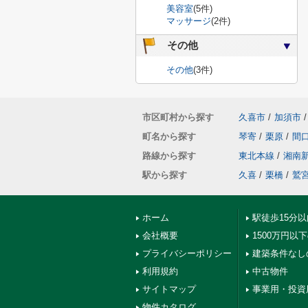
美容室
(5件)
マッサージ
(2件)
その他
その他
(3件)
市区町村から探す
久喜市
/
加須市
/
町名から探す
琴寄
/
栗原
/
間
路線から探す
東北本線
/
湘南
駅から探す
久喜
/
栗橋
/
鷲
ホーム
駅徒歩15分
会社概要
1500万円以
プライバシーポリシー
建築条件なし
利用規約
中古物件
サイトマップ
事業用・投資
物件カタログ