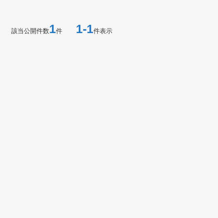
1
1-1
該当公開件数
件
件表示