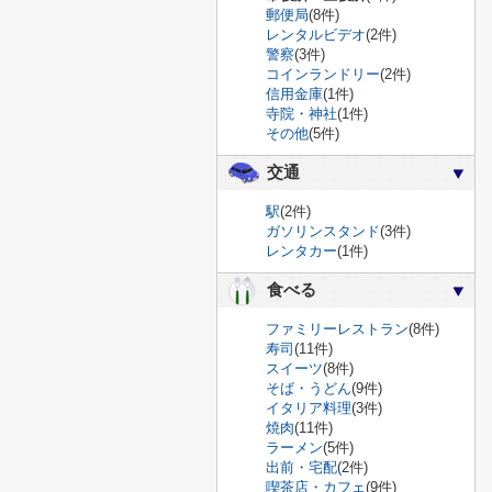
郵便局
(8件)
レンタルビデオ
(2件)
警察
(3件)
コインランドリー
(2件)
信用金庫
(1件)
寺院・神社
(1件)
その他
(5件)
交通
駅
(2件)
ガソリンスタンド
(3件)
レンタカー
(1件)
食べる
ファミリーレストラン
(8件)
寿司
(11件)
スイーツ
(8件)
そば・うどん
(9件)
イタリア料理
(3件)
焼肉
(11件)
ラーメン
(5件)
出前・宅配
(2件)
喫茶店・カフェ
(9件)