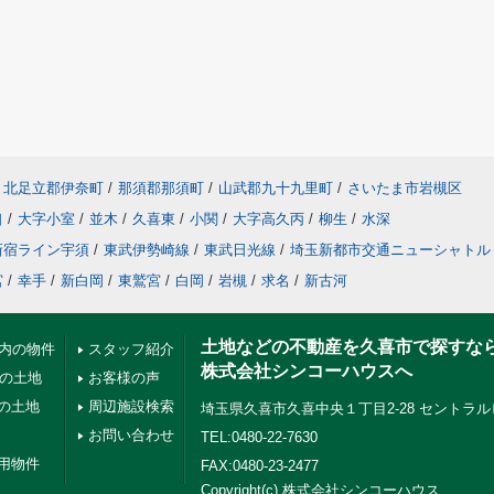
北足立郡伊奈町
/
那須郡那須町
/
山武郡九十九里町
/
さいたま市岩槻区
口
/
大字小室
/
並木
/
久喜東
/
小関
/
大字高久丙
/
柳生
/
水深
新宿ライン宇須
/
東武伊勢崎線
/
東武日光線
/
埼玉新都市交通ニューシャトル
宮
/
幸手
/
新白岡
/
東鷲宮
/
白岡
/
岩槻
/
求名
/
新古河
土地などの不動産を久喜市で探すな
以内の物件
スタッフ紹介
株式会社シンコーハウスへ
下の土地
お客様の声
の土地
周辺施設検索
埼玉県久喜市久喜中央１丁目2-28 セントラル
お問い合わせ
TEL:0480-22-7630
用物件
FAX:0480-23-2477
Copyright(c) 株式会社シンコーハウス