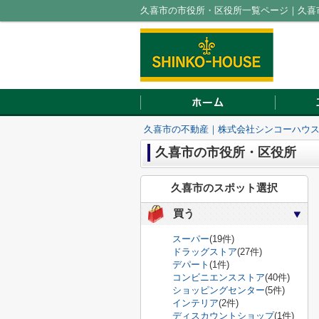
久喜市の市役所・区役所一覧ページ｜久喜
久喜市の不動産｜株式会社シンコーハウ
久喜市の市役所・区役所
久喜市のスポット選択
買う
スーパー
(19件)
ドラッグストア
(27件)
デパート
(1件)
コンビニエンスストア
(40件)
ショッピングセンター
(5件)
インテリア
(2件)
ディスカウントショップ
(1件)