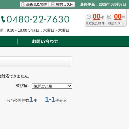
最終更新：2026年08月06日
00
00
件
件
最近見た物件
検討リスト
：9:30～18:00
定休日：水曜日・木曜日
は対応できません。
並び順：
1
1-1
該当公開件数
件
件表示