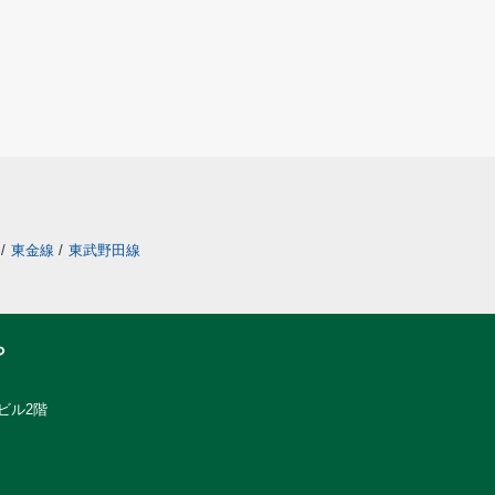
/
東金線
/
東武野田線
ら
ビル2階