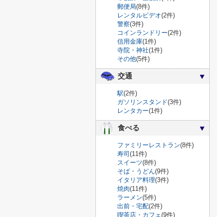
郵便局
(8件)
レンタルビデオ
(2件)
警察
(3件)
コインランドリー
(2件)
信用金庫
(1件)
寺院・神社
(1件)
その他
(5件)
交通
駅
(2件)
ガソリンスタンド
(3件)
レンタカー
(1件)
食べる
ファミリーレストラン
(8件)
寿司
(11件)
スイーツ
(8件)
そば・うどん
(9件)
イタリア料理
(3件)
焼肉
(11件)
ラーメン
(5件)
出前・宅配
(2件)
喫茶店・カフェ
(9件)