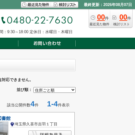
最終更新：2026年08月07日
00
00
件
件
最近見た物件
検討リスト
：9:30～18:00
定休日：水曜日・木曜日
は対応できません。
並び順：
4
1-4
該当公開件数
件
件表示
図書館
埼玉県久喜市吉羽１丁目