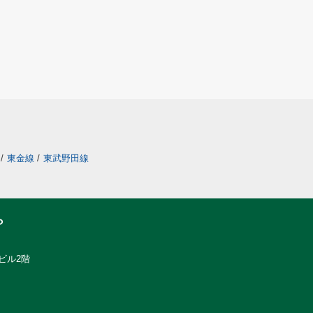
/
東金線
/
東武野田線
ら
ビル2階