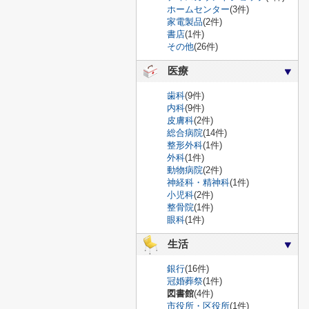
ホームセンター
(3件)
家電製品
(2件)
書店
(1件)
その他
(26件)
医療
歯科
(9件)
内科
(9件)
皮膚科
(2件)
総合病院
(14件)
整形外科
(1件)
外科
(1件)
動物病院
(2件)
神経科・精神科
(1件)
小児科
(2件)
整骨院
(1件)
眼科
(1件)
生活
銀行
(16件)
冠婚葬祭
(1件)
図書館
(4件)
市役所・区役所
(1件)