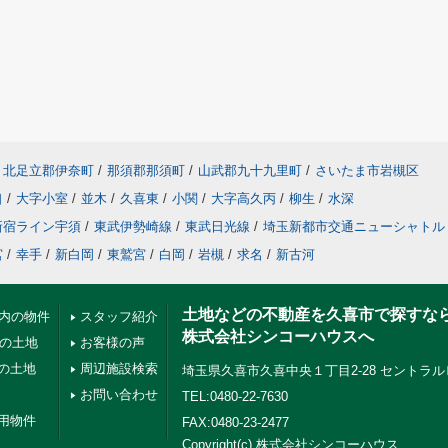
北足立郡伊奈町
/
那須郡那須町
/
山武郡九十九里町
/
さいたま市岩槻区
口
/
大字小室
/
並木
/
久喜東
/
小関
/
大字高久丙
/
柳生
/
水深
新宿ライン宇須
/
東武伊勢崎線
/
東武日光線
/
埼玉新都市交通ニューシャトル
宮
/
幸手
/
新白岡
/
東鷲宮
/
白岡
/
岩槻
/
求名
/
新古河
土地などの不動産を久喜市で探すな
以内の物件
スタッフ紹介
株式会社シンコーハウスへ
下の土地
お客様の声
の土地
周辺施設検索
埼玉県久喜市久喜中央１丁目2-28 セントラル
お問い合わせ
TEL:0480-22-7630
用物件
FAX:0480-23-2477
Copyright(c) 株式会社シンコーハウス