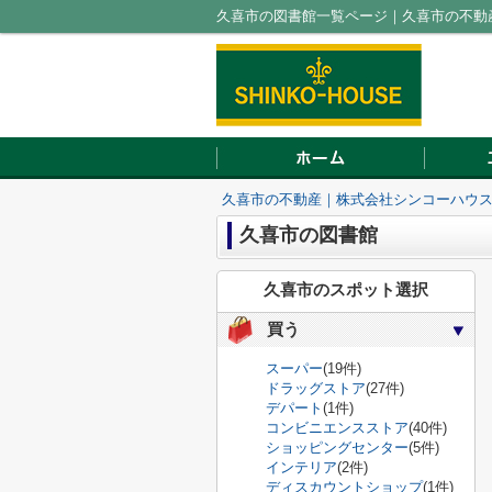
久喜市の図書館一覧ページ｜久喜市の不動
久喜市の不動産｜株式会社シンコーハウ
久喜市の図書館
久喜市のスポット選択
買う
スーパー
(19件)
ドラッグストア
(27件)
デパート
(1件)
コンビニエンスストア
(40件)
ショッピングセンター
(5件)
インテリア
(2件)
ディスカウントショップ
(1件)