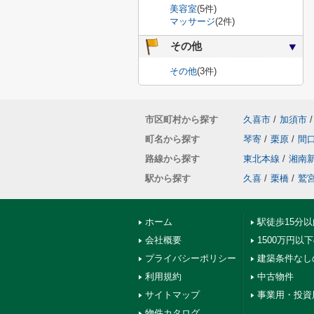
美容室
(5件)
マッサージ
(2件)
その他
その他
(3件)
市区町村から探す
久喜市
/
加須市
/
町名から探す
琴寄
/
栗原
/
間
路線から探す
東北本線
/
湘南
駅から探す
久喜
/
栗橋
/
鷲
ホーム
駅徒歩15分
会社概要
1500万円以
プライバシーポリシー
建築条件なし
利用規約
中古物件
サイトマップ
事業用・投資
物件カタログ