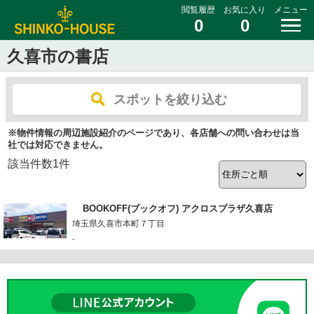
閲覧履歴
お気に入り
メニュー
0
0
久喜市の書店
スポットを絞り込む
※物件情報の周辺施設紹介のページであり、各店舗への問い合わせは当
社では対応できません。
該当件数
1
件
BOOKOFF(ブックオフ) アクロスプラザ久喜店
埼玉県久喜市本町７丁目
-