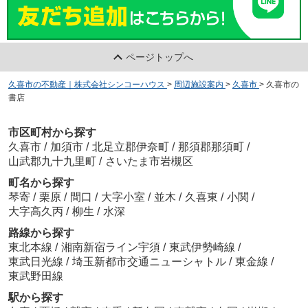
ページトップへ
久喜市の不動産｜株式会社シンコーハウス
>
周辺施設案内
>
久喜市
>
久喜市の
書店
市区町村から探す
久喜市
/
加須市
/
北足立郡伊奈町
/
那須郡那須町
/
山武郡九十九里町
/
さいたま市岩槻区
町名から探す
琴寄
/
栗原
/
間口
/
大字小室
/
並木
/
久喜東
/
小関
/
大字高久丙
/
柳生
/
水深
路線から探す
東北本線
/
湘南新宿ライン宇須
/
東武伊勢崎線
/
東武日光線
/
埼玉新都市交通ニューシャトル
/
東金線
/
東武野田線
駅から探す