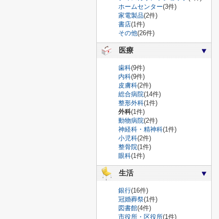
ホームセンター
(3件)
家電製品
(2件)
書店
(1件)
その他
(26件)
医療
歯科
(9件)
内科
(9件)
皮膚科
(2件)
総合病院
(14件)
整形外科
(1件)
外科
(1件)
動物病院
(2件)
神経科・精神科
(1件)
小児科
(2件)
整骨院
(1件)
眼科
(1件)
生活
銀行
(16件)
冠婚葬祭
(1件)
図書館
(4件)
市役所・区役所
(1件)