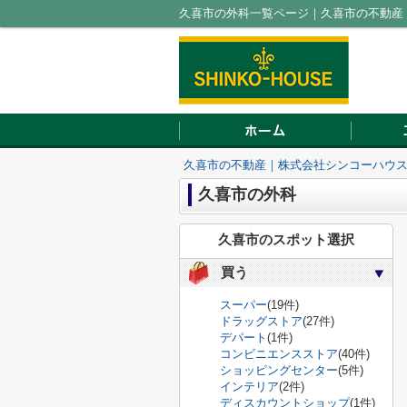
久喜市の外科一覧ページ｜久喜市の不動産
久喜市の不動産｜株式会社シンコーハウ
久喜市の外科
久喜市のスポット選択
買う
スーパー
(19件)
ドラッグストア
(27件)
デパート
(1件)
コンビニエンスストア
(40件)
ショッピングセンター
(5件)
インテリア
(2件)
ディスカウントショップ
(1件)