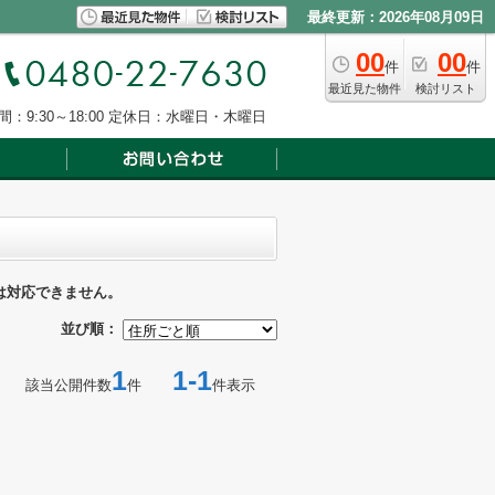
最終更新：2026年08月09日
00
00
件
件
最近見た物件
検討リスト
：9:30～18:00
定休日：水曜日・木曜日
は対応できません。
並び順：
1
1-1
該当公開件数
件
件表示