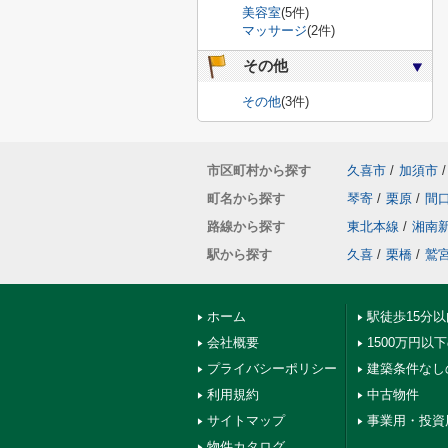
美容室
(5件)
マッサージ
(2件)
その他
その他
(3件)
市区町村から探す
久喜市
/
加須市
/
町名から探す
琴寄
/
栗原
/
間
路線から探す
東北本線
/
湘南
駅から探す
久喜
/
栗橋
/
鷲
ホーム
駅徒歩15分
会社概要
1500万円以
プライバシーポリシー
建築条件なし
利用規約
中古物件
サイトマップ
事業用・投資
物件カタログ