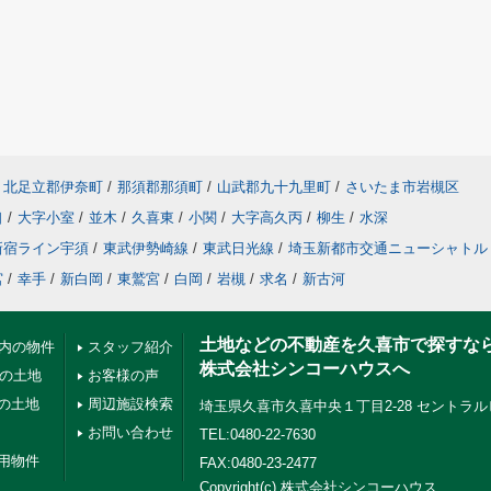
北足立郡伊奈町
/
那須郡那須町
/
山武郡九十九里町
/
さいたま市岩槻区
口
/
大字小室
/
並木
/
久喜東
/
小関
/
大字高久丙
/
柳生
/
水深
新宿ライン宇須
/
東武伊勢崎線
/
東武日光線
/
埼玉新都市交通ニューシャトル
宮
/
幸手
/
新白岡
/
東鷲宮
/
白岡
/
岩槻
/
求名
/
新古河
土地などの不動産を久喜市で探すな
以内の物件
スタッフ紹介
株式会社シンコーハウスへ
下の土地
お客様の声
の土地
周辺施設検索
埼玉県久喜市久喜中央１丁目2-28 セントラル
お問い合わせ
TEL:0480-22-7630
用物件
FAX:0480-23-2477
Copyright(c) 株式会社シンコーハウス