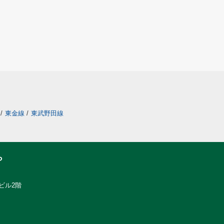
/
東金線
/
東武野田線
ら
ビル2階