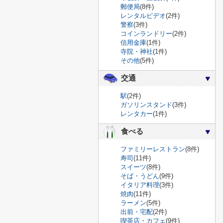
郵便局
(8件)
レンタルビデオ
(2件)
警察
(3件)
コインランドリー
(2件)
信用金庫
(1件)
寺院・神社
(1件)
その他
(5件)
交通
駅
(2件)
ガソリンスタンド
(3件)
レンタカー
(1件)
食べる
ファミリーレストラン
(8件)
寿司
(11件)
スイーツ
(8件)
そば・うどん
(9件)
イタリア料理
(3件)
焼肉
(11件)
ラーメン
(5件)
出前・宅配
(2件)
喫茶店・カフェ
(9件)