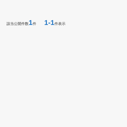
1
1-1
該当公開件数
件
件表示