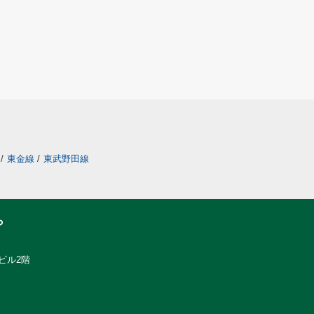
/
東金線
/
東武野田線
ら
ビル2階