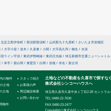
北足立郡伊奈町
/
那須郡那須町
/
山武郡九十九里町
/
さいたま市岩槻区
口
/
大字小室
/
並木
/
久喜東
/
小関
/
大字高久丙
/
柳生
/
水深
新宿ライン宇須
/
東武伊勢崎線
/
東武日光線
/
埼玉新都市交通ニューシャトル
宮
/
幸手
/
新白岡
/
東鷲宮
/
白岡
/
岩槻
/
求名
/
新古河
土地などの不動産を久喜市で探すな
以内の物件
スタッフ紹介
株式会社シンコーハウスへ
下の土地
お客様の声
の土地
周辺施設検索
埼玉県久喜市久喜中央１丁目2-28 セントラル
お問い合わせ
TEL:0480-22-7630
用物件
FAX:0480-23-2477
Copyright(c) 株式会社シンコーハウス