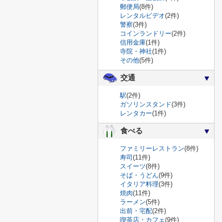
郵便局
(8件)
レンタルビデオ
(2件)
警察
(3件)
コインランドリー
(2件)
信用金庫
(1件)
寺院・神社
(1件)
その他
(5件)
交通
駅
(2件)
ガソリンスタンド
(3件)
レンタカー
(1件)
食べる
ファミリーレストラン
(8件)
寿司
(11件)
スイーツ
(8件)
そば・うどん
(9件)
イタリア料理
(3件)
焼肉
(11件)
ラーメン
(5件)
出前・宅配
(2件)
喫茶店・カフェ
(9件)