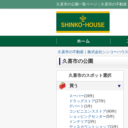
久喜市の公園一覧ページ｜久喜市の不動産
久喜市の不動産｜株式会社シンコーハウ
久喜市の公園
久喜市のスポット選択
買う
スーパー
(19件)
ドラッグストア
(27件)
デパート
(1件)
コンビニエンスストア
(40件)
ショッピングセンター
(5件)
インテリア
(2件)
ディスカウントショップ
(1件)