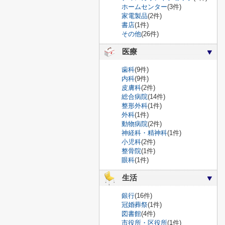
ホームセンター
(3件)
家電製品
(2件)
書店
(1件)
その他
(26件)
医療
歯科
(9件)
内科
(9件)
皮膚科
(2件)
総合病院
(14件)
整形外科
(1件)
外科
(1件)
動物病院
(2件)
神経科・精神科
(1件)
小児科
(2件)
整骨院
(1件)
眼科
(1件)
生活
銀行
(16件)
冠婚葬祭
(1件)
図書館
(4件)
市役所・区役所
(1件)