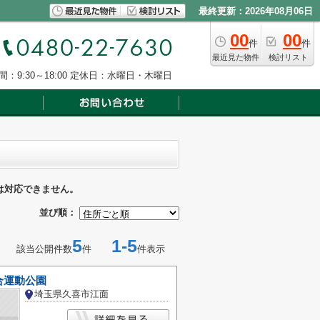
最終更新：2026年08月06日
00
00
件
件
最近見た物件
検討リスト
：9:30～18:00
定休日：水曜日・木曜日
は対応できません。
並び順：
5
1-5
該当公開件数
件
件表示
合運動公園
埼玉県久喜市江面