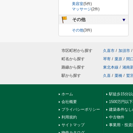
美容室
(5件)
マッサージ
(2件)
その他
その他
(3件)
市区町村から探す
久喜市
/
加須市
/
町名から探す
琴寄
/
栗原
/
間
路線から探す
東北本線
/
湘南
駅から探す
久喜
/
栗橋
/
鷲
ホーム
駅徒歩15分
会社概要
1500万円以
プライバシーポリシー
建築条件なし
利用規約
中古物件
サイトマップ
事業用・投資
物件カタログ